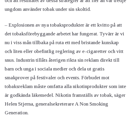
och att resultatet av dessa strategier är att fler än var tredje
ungdom använder tobak under sin skoltid.
– Explosionen av nya tobaksprodukter är ett kvitto på att
det tobaksförebyggande arbetet har fungerat. Tyvärr är vi
nu i viss mån tillbaka på ruta ett med bristande kunskap
och liten eller obefintlig reglering av e-cigaretter och vitt
snus. Industrin tillåts återigen rikta sin reklam direkt till
barn och unga i sociala medier och dela ut gratis
smakprover på festivaler och events. Förbudet mot
tobaksreklam måste omfatta alla nikotinprodukter som inte
är godkända läkemedel. Nikotin framställs av tobak, säger
Helen Stjerna, generalsekreterare A Non Smoking
Generation.