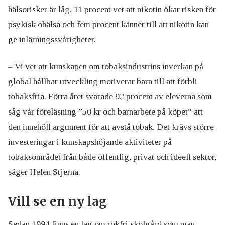
hälsorisker är låg. 11 procent vet att nikotin ökar risken för
psykisk ohälsa och fem procent känner till att nikotin kan
ge inlärningssvårigheter.
– Vi vet att kunskapen om tobaksindustrins inverkan på
global hållbar utveckling motiverar barn till att förbli
tobaksfria. Förra året svarade 92 procent av eleverna som
såg vår föreläsning ”50 kr och barnarbete på köpet” att
den innehöll argument för att avstå tobak. Det krävs större
investeringar i kunskapshöjande aktiviteter på
tobaksområdet från både offentlig, privat och ideell sektor,
säger Helen Stjerna.
Vill se en ny lag
Sedan 1994 finns en lag om rökfri skolgård som man