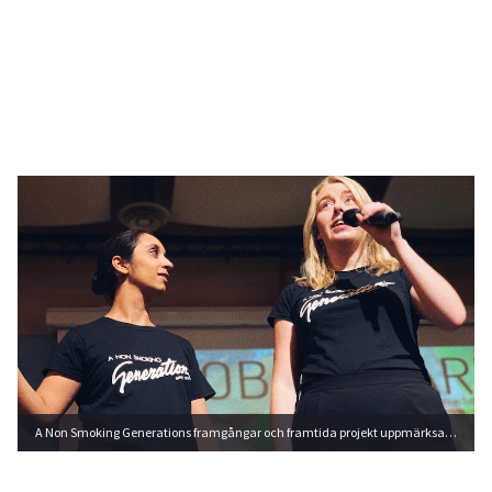
A Non Smoking Generations framgångar och framtida projekt uppmärksammas på ett jubileumsevent. Foto: A Non Smoking Generation