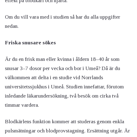
effekt på blodkärl och hjärta.
Om du vill vara med i studien så har du alla uppgifter
nedan.
Friska snusare sökes
Är du en frisk man eller kvinna i åldern 18–40 år som
snusar 3–7 dosor per vecka och bor i Umeå? Då är du
välkommen att delta i en studie vid Norrlands
universitetssjukhus i Umeå. Studien innefattar, förutom
inledande läkarundersökning, två besök om cirka två
timmar vardera.
Blodkärlens funktion kommer att studeras genom enkla
pulsmätningar och blodprovstagning. Ersättning utgår. Är