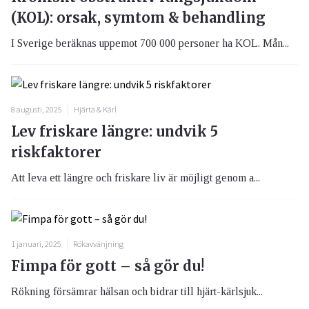
(KOL): orsak, symtom & behandling
I Sverige beräknas uppemot 700 000 personer ha KOL. Mån...
8 augusti, 2025
Hjärta & Kärl
Lev friskare längre: undvik 5
riskfaktorer
Att leva ett längre och friskare liv är möjligt genom a...
1 januari, 2025
Rökavvänjning
Fimpa för gott – så gör du!
Rökning försämrar hälsan och bidrar till hjärt-kärlsjuk...