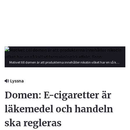
Motivet till domen är att produkterna innehåller nikotin vilket har en så kallad farmakologisk effekt. Foto: Shutterstock
Lyssna
Domen: E-cigaretter är
läkemedel och handeln
ska regleras