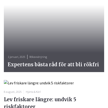
1 januari, 2025
Rökavvänjning
Expertens bästa råd för att bli rökfri
8 augusti, 2025
Hjärta & Kärl
Lev friskare längre: undvik 5
riskfaktorer