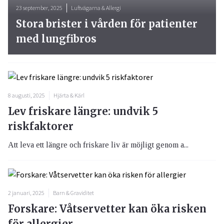
23 september, 2025
Luftvägarna & Allergi
Stora brister i vården för patienter
med lungfibros
8 augusti, 2025
Hjärta & Kärl
Lev friskare längre: undvik 5
riskfaktorer
Att leva ett längre och friskare liv är möjligt genom a...
2 januari, 2025
Barn & Graviditet
Forskare: Våtservetter kan öka risken
för allergier