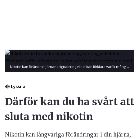
Nikotin kan förändra hjärnans signalering vilket kan förklara varför många har svåra och långvarig problem med ett rök- och/eller snusstopp. Foto: Shutterstock
Lyssna
Därför kan du ha svårt att
sluta med nikotin
Nikotin kan långvariga förändringar i din hjärna,