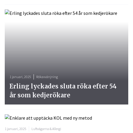
1 januari, 2025
Rökavvänjning
Erling lyckades sluta röka efter 54
år som kedjerökare
1 januari, 2025
Luftvägarna & Allergi