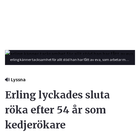
erling känner tacksamhet för allt stöd han har fått av eva, som arbetar me... Foto: Shutterstock
Lyssna
Erling lyckades sluta
röka efter 54 år som
kedjerökare