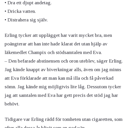
• Dra ett djupt andetag.
• Dricka vatten.
• Distrahera sig själv.
Erling tycker att upplägget har varit mycket bra, men
poängterar att han inte hade klarat det utan hjälp av
läkemedlet Champix och stödsamtalen med Eva.
– Den befarade abstinensen och oron uteblev, säger Erling.
Jag kände knappt av biverkningar alls, även om jag minns
att Eva förklarade att man kan må illa och få påverkad
sömn. Jag kände mig möjligtvis lite låg. Dessutom tycker
jag att samtalen med Eva har gett precis det stöd jag har
behövt.
Tidigare var Erling rädd för tomheten utan cigaretten, som
efter alla dessa år blivit som en god vän.