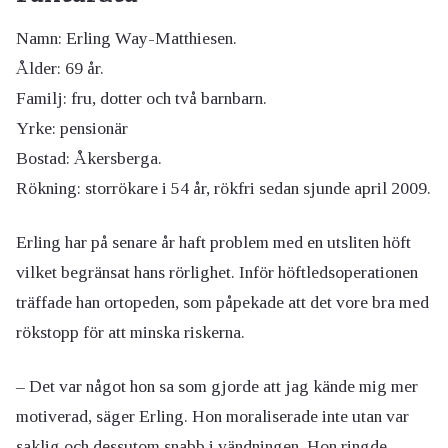
Namn: Erling Way-Matthiesen.
Ålder: 69 år.
Familj: fru, dotter och två barnbarn.
Yrke: pensionär
Bostad: Åkersberga.
Rökning: storrökare i 54 år, rökfri sedan sjunde april 2009.
Erling har på senare år haft problem med en utsliten höft
vilket begränsat hans rörlighet. Inför höftledsoperationen
träffade han ortopeden, som påpekade att det vore bra med
rökstopp för att minska riskerna.
– Det var något hon sa som gjorde att jag kände mig mer
motiverad, säger Erling. Hon moraliserade inte utan var
saklig och dessutom snabb i vändningen. Hon ringde