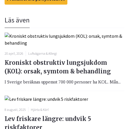
Läs även
20 april, 2026
Luftvägarna & Allergi
Kroniskt obstruktiv lungsjukdom
(KOL): orsak, symtom & behandling
I Sverige beräknas uppemot 700 000 personer ha KOL. Mån...
8 augusti, 2025
Hjärta & Kärl
Lev friskare längre: undvik 5
riskfaktorer