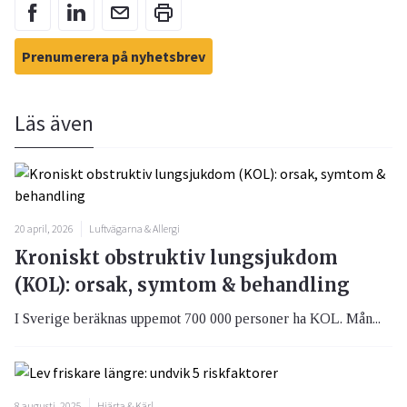
Prenumerera på nyhetsbrev
Läs även
20 april, 2026
Luftvägarna & Allergi
Kroniskt obstruktiv lungsjukdom
(KOL): orsak, symtom & behandling
I Sverige beräknas uppemot 700 000 personer ha KOL. Mån...
8 augusti, 2025
Hjärta & Kärl