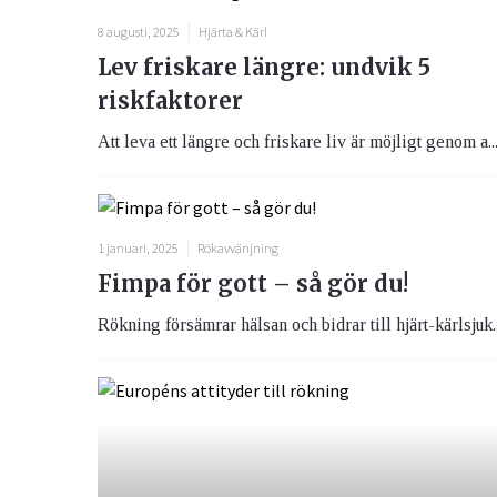
8 augusti, 2025
Hjärta & Kärl
Lev friskare längre: undvik 5
riskfaktorer
Att leva ett längre och friskare liv är möjligt genom a..
1 januari, 2025
Rökavvänjning
Fimpa för gott – så gör du!
Rökning försämrar hälsan och bidrar till hjärt-kärlsjuk..