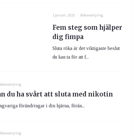
1 januari, 2025
Rökavvänjning
Fem steg som hjälper
dig fimpa
Sluta röka är det viktigaste beslut
du kan ta för att f...
Rökavvänjning
n du ha svårt att sluta med nikotin
gvariga förändringar i din hjärna, förän...
Rökavvänjning