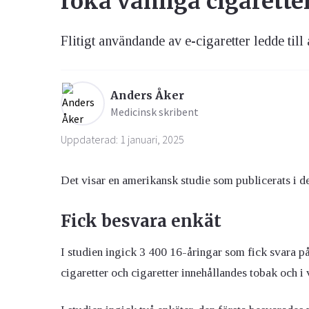
röka vanliga cigarette
Flitigt användande av e-cigaretter ledde till
Ögon & Öron
Övervikt
Anders Åker
Medicinsk skribent
Uppdaterad: 1 januari, 2025
Det visar en amerikansk studie som publicerats i d
Fick besvara enkät
I studien ingick 3 400 16-åringar som fick svara p
cigaretter och cigaretter innehållandes tobak och 