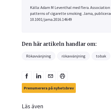
Källa: Adam M Leventhal med flera. Association 
patterns of cigarette smoking. Jama, publicera
10.1001/jama.2016.14649
Den här artikeln handlar om:
Rökavvänjning
rökavvänjning
tobak
Prenumerera på nyhetsbrev
Läs även