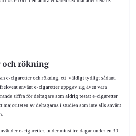
 på hösten och den andra enkäten sex månader senare.
r och rökning
lan e-cigaretter och rökning, ett väldigt tydligt sådant.
frekvent använt e-cigaretter uppgav sig även vara
nde siffra för deltagare som aldrig testat e-cigaretter
t majoriteten av deltagarna i studien som inte alls använt
n.
använder e-cigaretter, under minst tre dagar under en 30