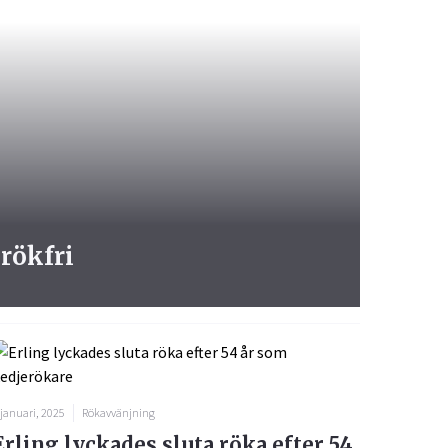
 rökfri
 januari, 2025
Rökavvänjning
Erling lyckades sluta röka efter 54