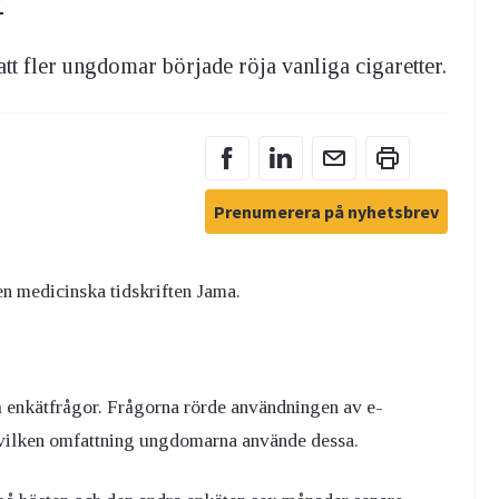
r
 att fler ungdomar började röja vanliga cigaretter.
Prenumerera på nyhetsbrev
en medicinska tidskriften Jama.
å enkätfrågor. Frågorna rörde användningen av e-
i vilken omfattning ungdomarna använde dessa.