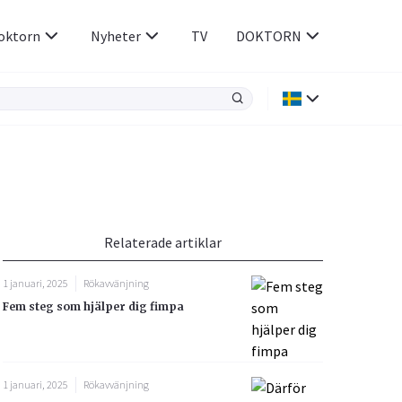
oktorn
Nyheter
TV
DOKTORN
Hjärnan & Nerver
Infektioner &
Vacciner
Hjärta & Kärl
din
e besvara
Hud & Hår
ar
n
Relaterade artiklar
Rökavvänjning
Sex & Samliv
1 januari, 2025
Rökavvänjning
Rörelseapparaten
Sömn & Stress
Fem steg som hjälper dig fimpa
icy.
1 januari, 2025
Rökavvänjning