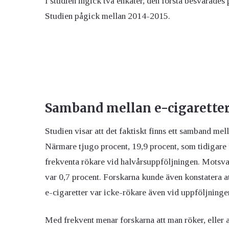
I studien ingick två enkäter, den första besvarades
Studien pågick mellan 2014-2015.
Samband mellan e-cigarette
Studien visar att det faktiskt finns ett samband mel
Närmare tjugo procent, 19,9 procent, som tidigare 
frekventa rökare vid halvårsuppföljningen. Motsvara
var 0,7 procent. Forskarna kunde även konstatera at
e-cigaretter var icke-rökare även vid uppföljninge
Med frekvent menar forskarna att man röker, eller 