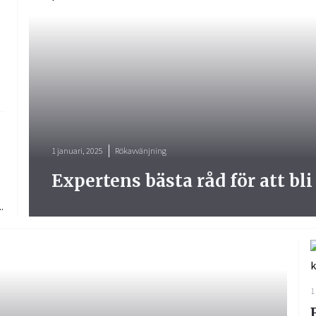
.
1 januari, 2025
Rökavvänjning
Expertens bästa råd för att bli
.
1