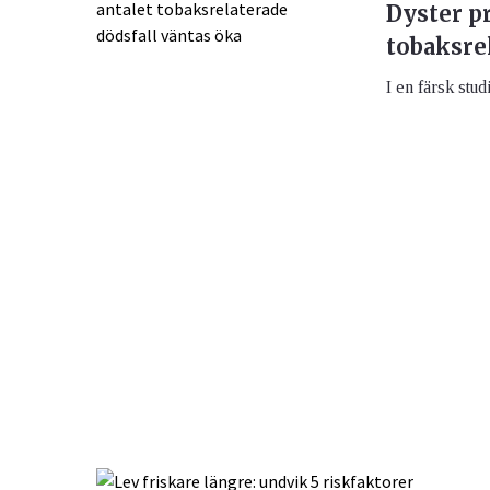
Dyster p
tobaksre
I en färsk stu