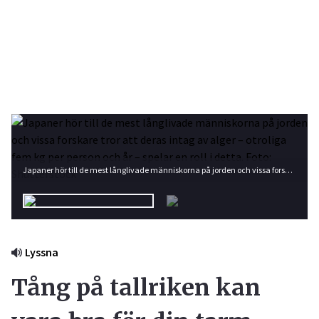
Japaner hör till de mest långlivade människorna på jorden och vissa forskare tror att deras intag av alger – otroliga fem kg per person och år – spelar en roll i detta. Foto: Shutterstock
Lyssna
Tång på tallriken kan