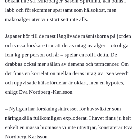
bekant inte så. Mikroalger, såsom Spirulina, kan odlas i
labb och förekommer sparsamt som hälsokost, men
makroalger äter vi i stort sett inte alls.
Japaner hör till de mest långlivade människorna på jorden
och vissa forskare tror att deras intag av alger – otroliga
fem kg per person och år – spelar en roll i detta. De
drabbas också mer sällan av demens och tarmcancer. Om
det finns en korrelation mellan deras intag av ”sea weed”
och uppvisade hälsofördelar är oklart, men en hypotes,
enligt Eva Nordberg-Karlsson.
– Nyligen har forskningsintresset för havsväxter som
näringskälla fullkomligen exploderat. I havet finns ju helt
enkelt en massa biomassa vi inte utnyttjar, konstaterar Eva
Nordberg Karlsson.