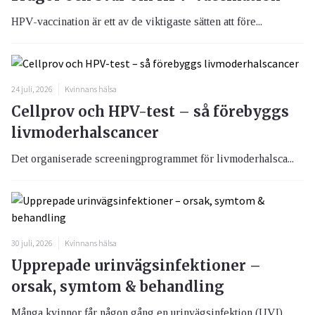
HPV-vaccination är ett av de viktigaste sätten att före...
24 juli, 2026
Kvinnans hälsa
Cellprov och HPV-test – så förebyggs
livmoderhalscancer
Det organiserade screeningprogrammet för livmoderhalsca...
30 juli, 2026
Kvinnans hälsa
Upprepade urinvägsinfektioner –
orsak, symtom & behandling
Många kvinnor får någon gång en urinvägsinfektion (UVI)...