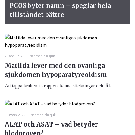
PCOS byter namn – speglar hela
tillståndet bättre
21 april, 2026
När man blir sjuk
Matilda lever med den ovanliga
sjukdomen hypoparatyreoidism
Att tappa kraften i kroppen, känna stickningar och få k...
31 mars, 2026
När man blir sjuk
ALAT och ASAT – vad betyder
blodproven?