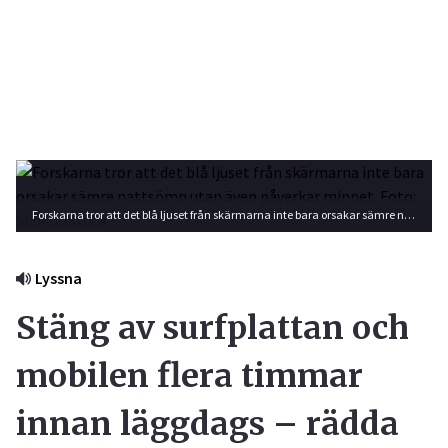
Forskarna tror att det blå ljuset från skärmarna inte bara orsakar sämre nattsömn utan även påverkar minnet. Foto: Shutterstock
Lyssna
Stäng av surfplattan och
mobilen flera timmar
innan läggdags – rädda