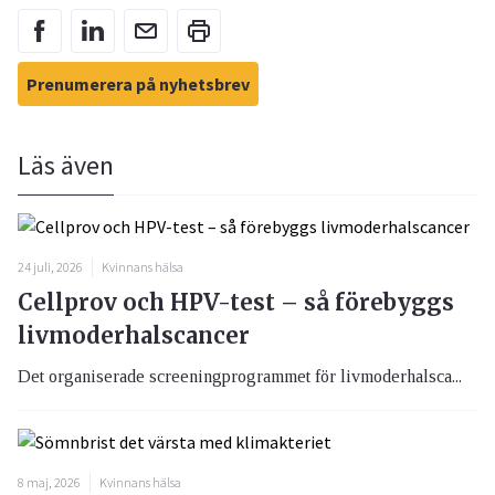
Prenumerera på nyhetsbrev
Läs även
24 juli, 2026
Kvinnans hälsa
Cellprov och HPV-test – så förebyggs
livmoderhalscancer
Det organiserade screeningprogrammet för livmoderhalsca...
8 maj, 2026
Kvinnans hälsa