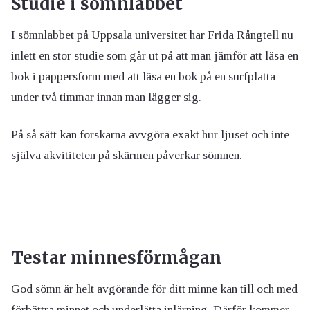
Studie i sömnlabbet
I sömnlabbet på Uppsala universitet har Frida Rångtell nu
inlett en stor studie som går ut på att man jämför att läsa en
bok i pappersform med att läsa en bok på en surfplatta
under två timmar innan man lägger sig.
På så sätt kan forskarna avvgöra exakt hur ljuset och inte
själva akvititeten på skärmen påverkar sömnen.
Testar minnesförmågan
God sömn är helt avgörande för ditt minne kan till och med
förbättra minnet och underlätta inlärning. Därför kommer