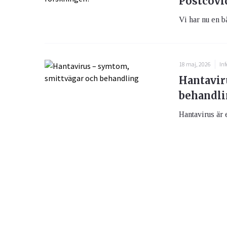
Postcovi
Vi har nu en bä
18 maj, 2026
Inf
Hantavir
behandl
Hantavirus är 