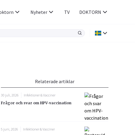
oktorn
Nyheter
TV
DOKTORN
Hjärnan & Nerver
Infektioner &
Vacciner
Hjärta & Kärl
din
e besvara
Hud & Hår
ar
n
Relaterade artiklar
Rökavvänjning
Sex & Samliv
30 juli, 2026
Infektioner & Vacciner
Rörelseapparaten
Sömn & Stress
Frågor och svar om HPV-vaccination
icy.
5 juni, 2026
Infektioner & Vacciner