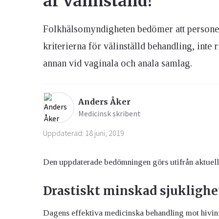
är välinställd!
Folkhälsomyndigheten bedömer att persone
Ögon & Öron
Övervikt
kriterierna för välinställd behandling, inte 
annan vid vaginala och anala samlag.
Anders Åker
Medicinsk skribent
Uppdaterad: 18 juni, 2019
Den uppdaterade bedömningen görs utifrån aktuell
Drastiskt minskad sjuklighe
Dagens effektiva medicinska behandling mot hivinf