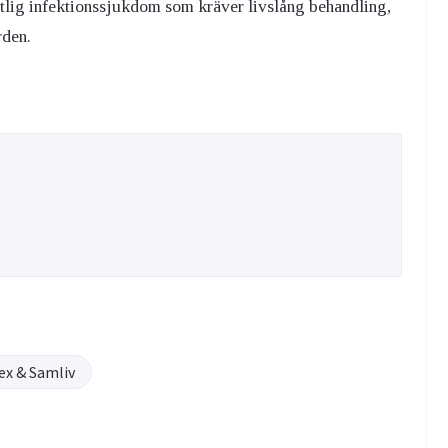
otlig infektionssjukdom som kräver livslång behandling,
rden.
ex & Samliv