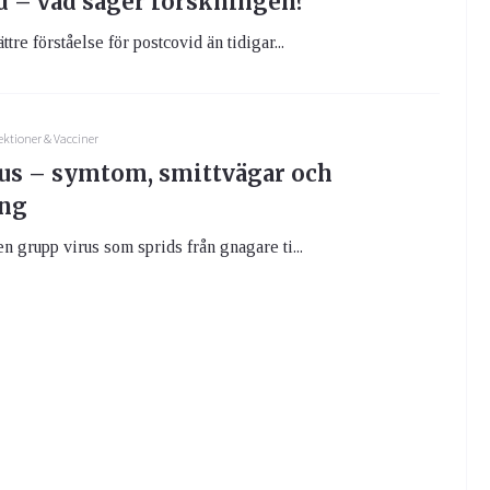
d – vad säger forskningen?
ttre förståelse för postcovid än tidigar...
ektioner & Vacciner
us – symtom, smittvägar och
ing
en grupp virus som sprids från gnagare ti...