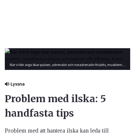
När vi blir arga ökar pulsen, adrenalin och noradrenalin frisätts, musklerna spänns och hjärtat slår hårdare. Foto: Getty Images
Lyssna
Problem med ilska: 5
handfasta tips
Problem med att hantera ilska kan leda till