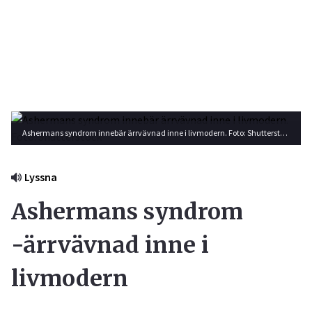
Ashermans syndrom innebär ärrvävnad inne i livmodern. Foto: Shutterstock
Lyssna
Ashermans syndrom
-ärrvävnad inne i
livmodern