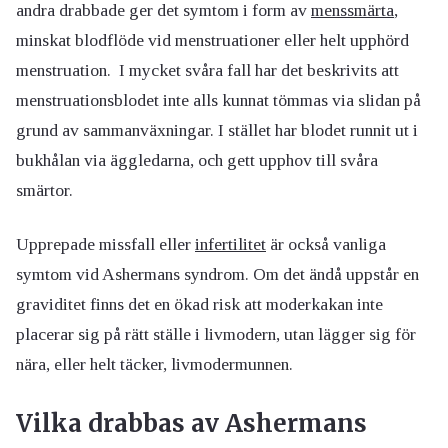
andra drabbade ger det symtom i form av
menssmärta
,
minskat blodflöde vid menstruationer eller helt upphörd
menstruation. I mycket svåra fall har det beskrivits att
menstruationsblodet inte alls kunnat tömmas via slidan på
grund av sammanväxningar. I stället har blodet runnit ut i
bukhålan via äggledarna, och gett upphov till svåra
smärtor.
Upprepade missfall eller
infertilitet
är också vanliga
symtom vid Ashermans syndrom. Om det ändå uppstår en
graviditet finns det en ökad risk att moderkakan inte
placerar sig på rätt ställe i livmodern, utan lägger sig för
nära, eller helt täcker, livmodermunnen.
Vilka drabbas av Ashermans