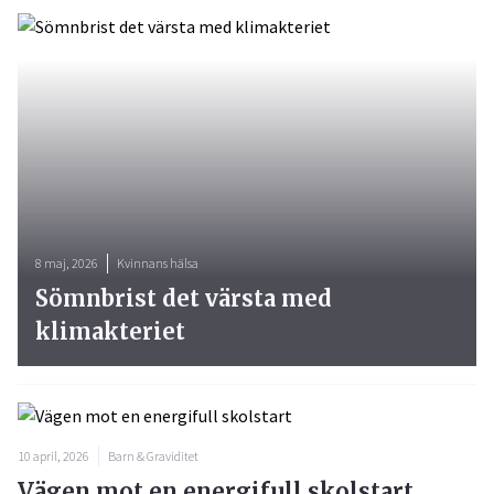
8 maj, 2026
Kvinnans hälsa
Sömnbrist det värsta med
klimakteriet
10 april, 2026
Barn & Graviditet
Vägen mot en energifull skolstart