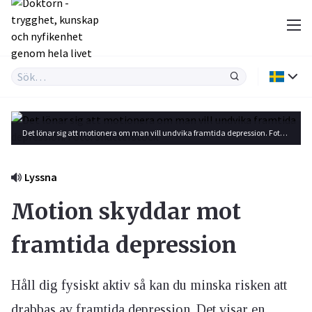
Det lönar sig att motionera om man vill undvika framtida depression. Foto: Shutterstock
Lyssna
Motion skyddar mot
framtida depression
Håll dig fysiskt aktiv så kan du minska risken att
drabbas av framtida depression. Det visar en