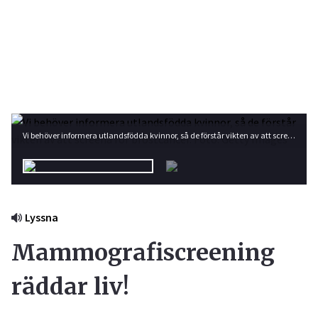
Vi behöver informera utlandsfödda kvinnor, så de förstår vikten av att screena för bröstcancer. Foto: Getty Images
Lyssna
Mammografiscreening
räddar liv!