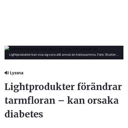
Lightprodukter kan visa sig vara allt annat än hälsosamma. Foto: Shutterstock
Lyssna
Lightprodukter förändrar
tarmfloran – kan orsaka
diabetes