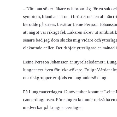
– När man söker läkare och oroar sig för en sak och
symptom, bland annat ont i bröstet och en allmän trö
berodde på stress, berättar Leine Persson Johansso
att något var riktigt fel. Läkaren skrev ut antibioti
senare bad jag dom skicka mig vidare och ytterliga
elakartade celler. Det dröjde ytterligare en månad
Leine Persson Johansson är styrelseledamot i Lung
lungcancer även för icke-rökare. Enligt Vårdanalys 
om riskgrupper erbjöds en lungundersökning.
På Lungcancerdagen 12 november kommer Leine Per
cancerdiagnosen. Föreningen kommer också ha en 
medverkar på Lungcancerdagen.