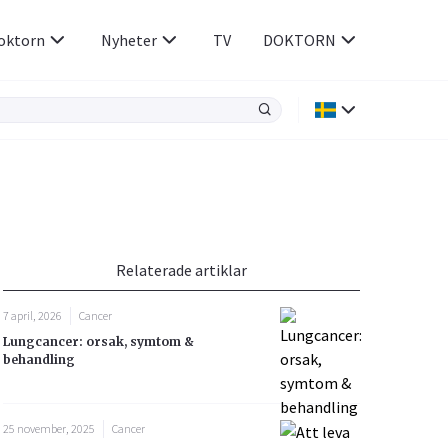
oktorn
Nyheter
TV
DOKTORN
Hjärnan & Nerver
Infektioner &
Vacciner
Hjärta & Kärl
din
e besvara
Hud & Hår
ar
n
Relaterade artiklar
Rökavvänjning
Sex & Samliv
7 april, 2026
Cancer
Rörelseapparaten
Sömn & Stress
Lungcancer: orsak, symtom &
icy.
behandling
25 november, 2025
Cancer