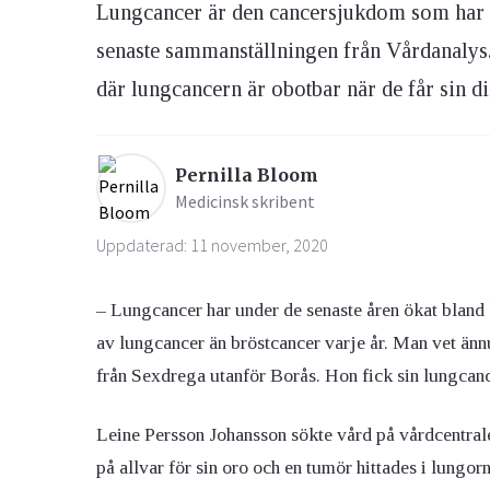
Lungcancer är den cancersjukdom som har läg
senaste sammanställningen från Vårdanalys. 
Ögon & Öron
där lungcancern är obotbar när de får sin d
Övervikt
Pernilla Bloom
Medicinsk skribent
Uppdaterad: 11 november, 2020
– Lungcancer har under de senaste åren ökat bland 
av lungcancer än bröstcancer varje år. Man vet ännu
från Sexdrega utanför Borås. Hon fick sin lungcan
Leine Persson Johansson sökte vård på vårdcentrale
på allvar för sin oro och en tumör hittades i lungorn