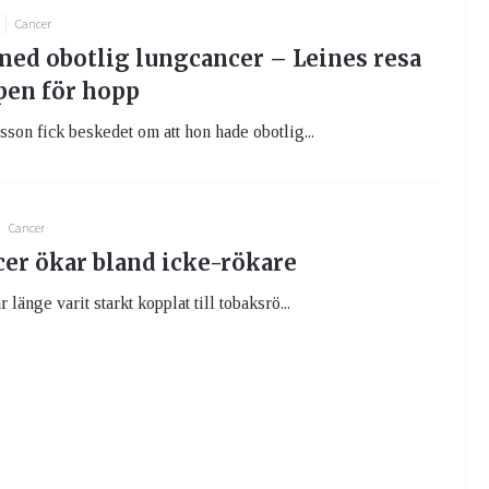
Cancer
 med obotlig lungcancer – Leines resa
en för hopp
son fick beskedet om att hon hade obotlig...
Cancer
er ökar bland icke-rökare
länge varit starkt kopplat till tobaksrö...