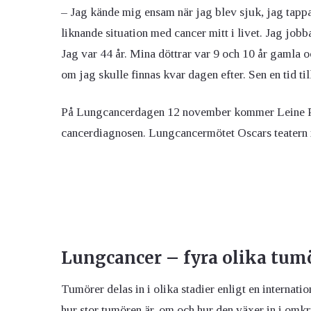
– Jag kände mig ensam när jag blev sjuk, jag tappad
liknande situation med cancer mitt i livet. Jag jobb
Jag var 44 år. Mina döttrar var 9 och 10 år gamla 
om jag skulle finnas kvar dagen efter. Sen en tid ti
På Lungcancerdagen 12 november kommer Leine Per
cancerdiagnosen. Lungcancermötet Oscars teatern
Lungcancer – fyra olika tum
Tumörer delas in i olika stadier enligt en interna
hur stor tumören är, om och hur den växer in i om