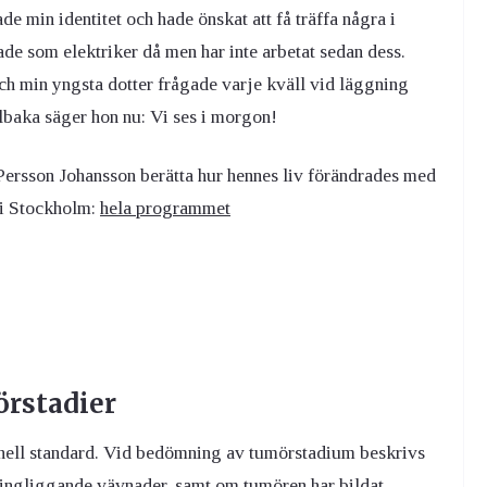
e min identitet och hade önskat att få träffa några i
ade som elektriker då men har inte arbetat sedan dess.
och min yngsta dotter frågade varje kväll vid läggning
llbaka säger hon nu: Vi ses i morgon!
sson Johansson berätta hur hennes liv förändrades med
 i Stockholm:
hela programmet
örstadier
tionell standard. Vid bedömning av tumörstadium beskrivs
kringliggande vävnader, samt om tumören har bildat