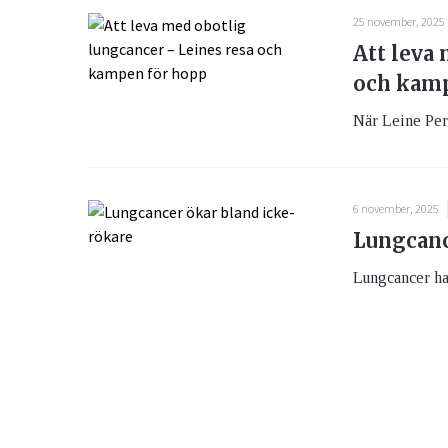
25 november, 2025
Att leva
och kamp
När Leine Pers
6 november, 2025
Lungcanc
Lungcancer har 