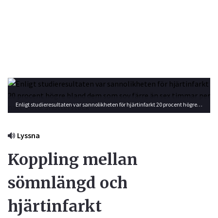
Enligt studieresultaten var sannolikheten för hjärtinfarkt 20 procent högre bland dem som sov färre än sex timmar per natt. Foto: Shutterstock
Lyssna
Koppling mellan
sömnlängd och
hjärtinfarkt