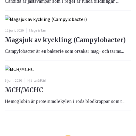
Candida är jästsvampar som i regel är runda bildningar ...
11 juni, 2026
Mage & Tarm
Magsjuk av kyckling (Campylobacter)
Campylobacter är en bakterie som orsakar mag- och tarms...
9 juni, 2026
Hjärta & Kärl
MCH/MCHC
Hemoglobin är proteinmolekylen i röda blodkroppar som t...