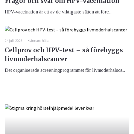
Frågor och svar om HPV-vaccination
HPV-vaccination är ett av de viktigaste sätten att före...
24 juli, 2026
Kvinnans hälsa
Cellprov och HPV-test – så förebyggs
livmoderhalscancer
Det organiserade screeningprogrammet för livmoderhalsca...