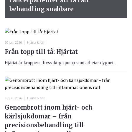
cancerpatienter att få rätt
behandling snabbare
20 juli, 2026
Hjärta & Kärl
Från topp till tå: Hjärtat
Hjärtat är kroppens livsviktiga pump som arbetar dygnet...
13 juli, 2026
Hjärta & Kärl
Genombrott inom hjärt- och
kärlsjukdomar – från
precisionsbehandling till