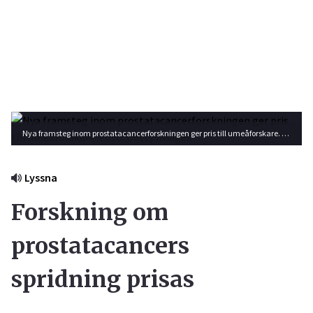
Nya framsteg inom prostatacancerforskningen ger pris till umeåforskare. Foto: Getty Images
Lyssna
Forskning om
prostatacancers
spridning prisas