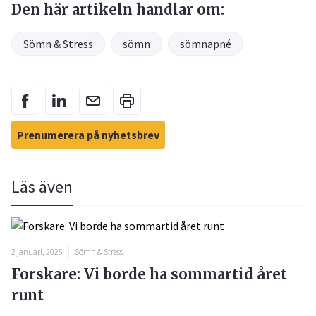
Den här artikeln handlar om:
Sömn & Stress
sömn
sömnapné
Prenumerera på nyhetsbrev
Läs även
2 januari, 2025
Sömn & Stress
Forskare: Vi borde ha sommartid året
runt