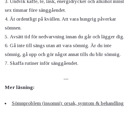
Undvik kaffe, te, läsk, energidrycker och alkohol minst
sex timmar före sänggåendet.
Ät ordentligt på kvällen. Att vara hungrig påverkar
sömnen.
Avsätt tid för nedvarvning innan du går och lägger dig.
Gå inte till sängs utan att vara sömnig. Är du inte
sömnig, gå upp och gör något annat tills du blir sömnig.
Skaffa rutiner inför sänggåendet.
—
Mer läsning:
Sömnproblem (insomni): orsak, symtom & behandling