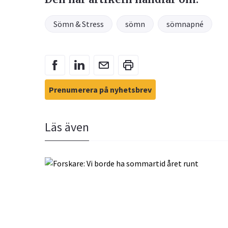
Sömn & Stress
sömn
sömnapné
Prenumerera på nyhetsbrev
Läs även