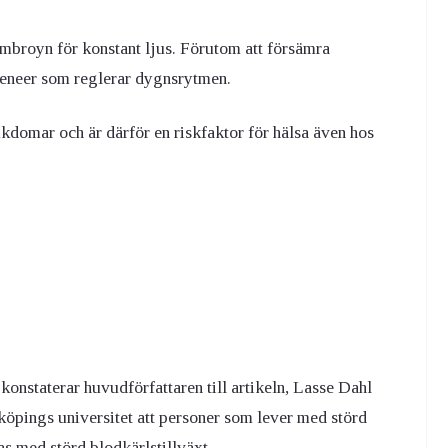
mbroyn för konstant ljus. Förutom att försämra
geneer som reglerar dygnsrytmen.
jukdomar och är därför en riskfaktor för hälsa även hos
 konstaterar huvudförfattaren till artikeln, Lasse Dahl
köpings universitet att personer som lever med störd
 med störd blodkärlstillväxt.