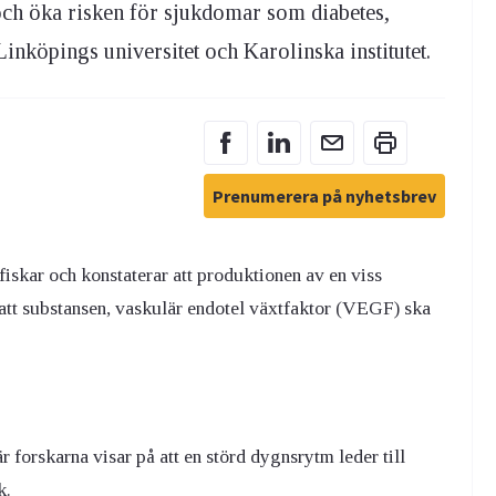
och öka risken för sjukdomar som diabetes,
inköpings universitet och Karolinska institutet.
Prenumerera på nyhetsbrev
iskar och konstaterar att produktionen av en viss
r att substansen, vaskulär endotel växtfaktor (VEGF) ska
r forskarna visar på att en störd dygnsrytm leder till
k.