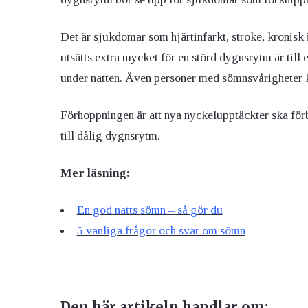
Det är sjukdomar som hjärtinfarkt, stroke, kronis
utsätts extra mycket för en störd dygnsrytm är till 
under natten. Även personer med sömnsvårigheter k
Förhoppningen är att nya nyckelupptäckter ska förb
till dålig dygnsrytm.
Mer läsning:
En god natts sömn – så gör du
5 vanliga frågor och svar om sömn
Den här artikeln handlar om: