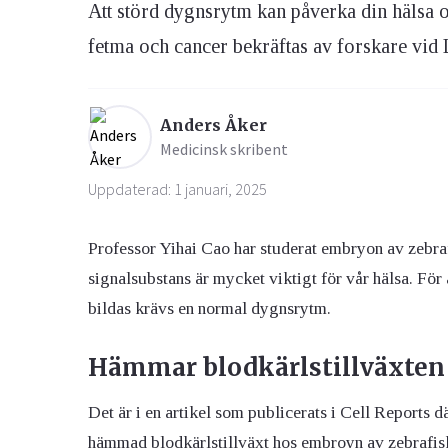
Att störd dygnsrytm kan påverka din hälsa 
fetma och cancer bekräftas av forskare vid L
Ögon & Öron
Övervikt
Anders Åker
Medicinsk skribent
Uppdaterad: 1 januari, 2025
Professor Yihai Cao har studerat embryon av zebraf
signalsubstans är mycket viktigt för vår hälsa. Fö
bildas krävs en normal dygnsrytm.
Hämmar blodkärlstillväxten
Det är i en artikel som publicerats i Cell Reports dä
hämmad blodkärlstillväxt hos embroyn av zebrafis