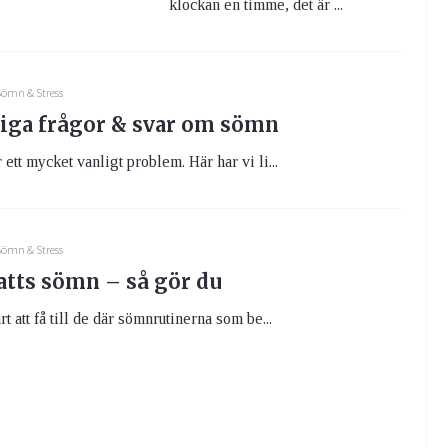
klockan en timme, det är ...
ömn & Stress
iga frågor & svar om sömn
ett mycket vanligt problem. Här har vi li...
ömn & Stress
atts sömn – så gör du
 att få till de där sömnrutinerna som be...