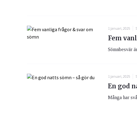
1 januari, 2025
S
Fem vanl
Sömnbesvär är 
1 januari, 2025
S
En god n
Många har svårt