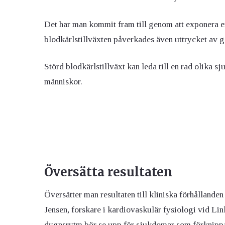
Det har man kommit fram till genom att exponera e
blodkärlstillväxten påverkades även uttrycket av 
Störd blodkärlstillväxt kan leda till en rad olika s
människor.
Översätta resultaten
Översätter man resultaten till kliniska förhållanden
Jensen, forskare i kardiovaskulär fysiologi vid Lin
dygnsrytm bör se upp för sjukdomar som förknippas