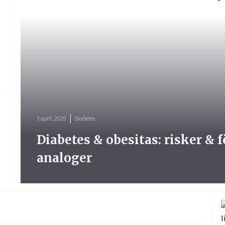
3 april, 2025
Diabetes
Diabetes & obesitas: risker & 
analoger
.