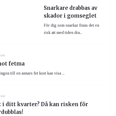
Snarkare drabbas av
skador i gomseglet
För dig som snarkar finns det en
risk att med tiden dra...
rvikt
ot fetma
ingon till en annars fet kost kan visa ...
rvikt
i ditt kvarter? Då kan risken för
rdubblas!