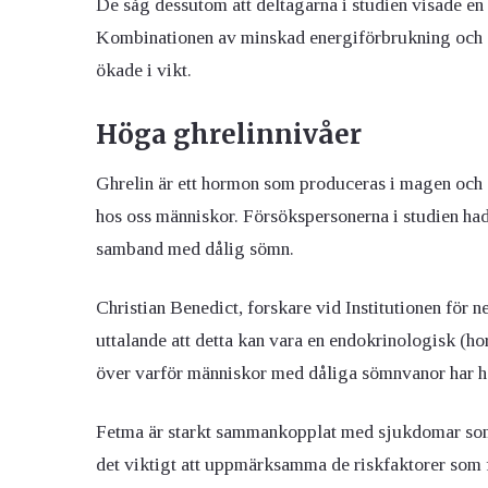
De såg dessutom att deltagarna i studien visade en
Kombinationen av minskad energiförbrukning och ök
ökade i vikt.
Höga ghrelinnivåer
Ghrelin är ett hormon som produceras i magen och
hos oss människor. Försökspersonerna i studien had
samband med dålig sömn.
Christian Benedict, forskare vid Institutionen för n
uttalande att detta kan vara en endokrinologisk (ho
över varför människor med dåliga sömnvanor har hög
Fetma är starkt sammankopplat med sjukdomar som 
det viktigt att uppmärksamma de riskfaktorer som fi