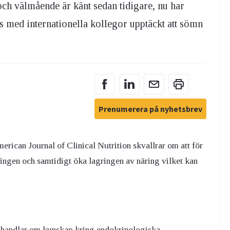
ch välmående är känt sedan tidigare, nu har
s med internationella kollegor upptäckt att sömn
Prenumerera på nyhetsbrev
rican Journal of Clinical Nutrition skvallrar om att för
ingen och samtidigt öka lagringen av näring vilket kan
 handlar om kunskap kring endokrinologiska