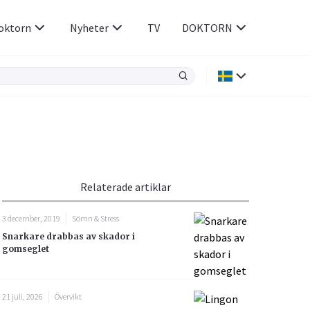
oktorn
Nyheter
TV
DOKTORN
Hjärnan & Nerver
Infektioner &
Vacciner
Hjärta & Kärl
din
e besvara
Hud & Hår
ar
n
Relaterade artiklar
Rökavvänjning
Sex & Samliv
3 december, 2019
Sömn & Stress
Rörelseapparaten
Sömn & Stress
Snarkare drabbas av skador i
icy.
gomseglet
21 juli, 2026
Övervikt