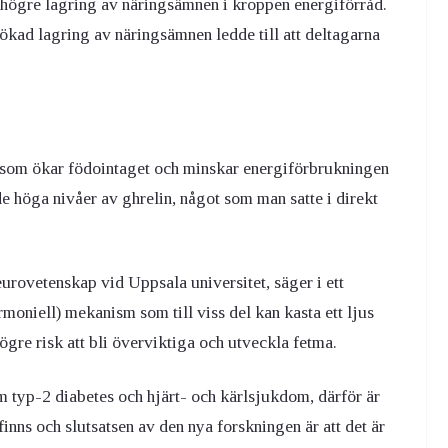
 högre lagring av näringsämnen i kroppen energiförråd.
ad lagring av näringsämnen ledde till att deltagarna
 som ökar födointaget och minskar energiförbrukningen
e höga nivåer av ghrelin, något som man satte i direkt
eurovetenskap vid Uppsala universitet, säger i ett
rmoniell) mekanism som till viss del kan kasta ett ljus
re risk att bli överviktiga och utveckla fetma.
typ-2 diabetes och hjärt- och kärlsjukdom, därför är
nns och slutsatsen av den nya forskningen är att det är