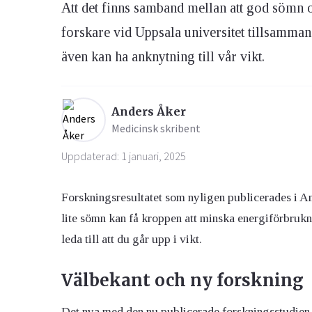
Att det finns samband mellan att god sömn o
forskare vid Uppsala universitet tillsamman
Ögon & Öron
även kan ha anknytning till vår vikt.
Övervikt
Anders Åker
Medicinsk skribent
Uppdaterad: 1 januari, 2025
Forskningsresultatet som nyligen publicerades i Ame
lite sömn kan få kroppen att minska energiförbrukn
leda till att du går upp i vikt.
Välbekant och ny forskning
Det nya med den nu publicerade forskningsstudien