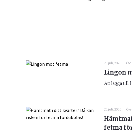
21 juli, 2026
Öve
Lingon m
Att lägga till l
21 juli, 2026
Öve
Hämtmat 
fetma fö