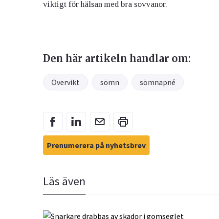
viktigt för hälsan med bra sovvanor.
Den här artikeln handlar om:
Övervikt
sömn
sömnapné
Prenumerera på nyhetsbrev
Läs även