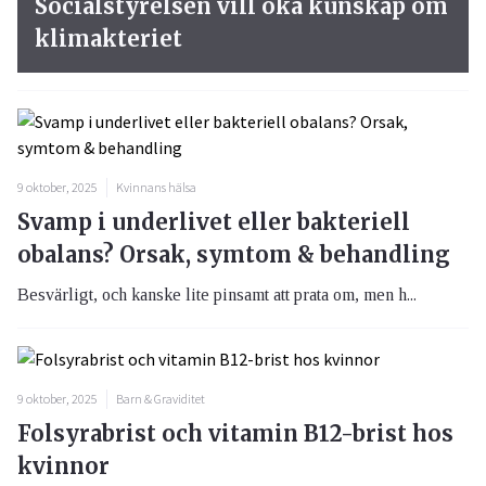
Socialstyrelsen vill öka kunskap om
klimakteriet
9 oktober, 2025
Kvinnans hälsa
Svamp i underlivet eller bakteriell
obalans? Orsak, symtom & behandling
Besvärligt, och kanske lite pinsamt att prata om, men h...
9 oktober, 2025
Barn & Graviditet
Folsyrabrist och vitamin B12-brist hos
kvinnor