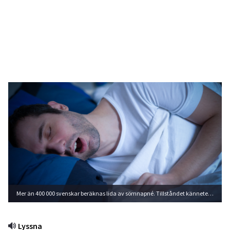
Mer än 400 000 svenskar beräknas lida av sömnapné. Tillståndet kännetecknas av snarkning och återkommande andningsuppehåll under sömnen. Foto: Shutterstock
Lyssna