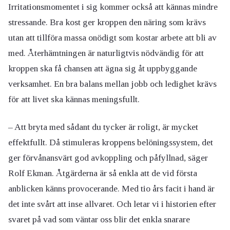
Irritationsmomentet i sig kommer också att kännas mindre
stressande. Bra kost ger kroppen den näring som krävs
utan att tillföra massa onödigt som kostar arbete att bli av
med. Återhämtningen är naturligtvis nödvändig för att
kroppen ska få chansen att ägna sig åt uppbyggande
verksamhet. En bra balans mellan jobb och ledighet krävs
för att livet ska kännas meningsfullt.
– Att bryta med sådant du tycker är roligt, är mycket
effektfullt. Då stimuleras kroppens belöningssystem, det
ger förvånansvärt god avkoppling och påfyllnad, säger
Rolf Ekman. Åtgärderna är så enkla att de vid första
anblicken känns provocerande. Med tio års facit i hand är
det inte svårt att inse allvaret. Och letar vi i historien efter
svaret på vad som väntar oss blir det enkla snarare