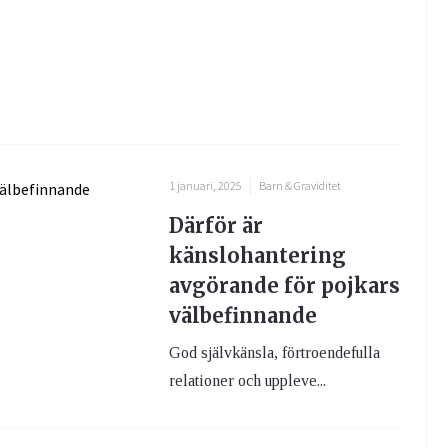
1 januari, 2025
Barn & Graviditet
Därför är
känslohantering
avgörande för pojkars
välbefinnande
God självkänsla, förtroendefulla
relationer och uppleve...