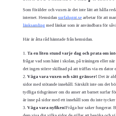
Som förälder och vuxen är det inte lätt att hålla re
internet. Hemsidan
surfalugnt.se
arbetar för att man
länksamling
med länkar som är användbara för såv
Här är åtta råd hämtade från hemsidan.
Ta en liten stund varje dag och prata om in
frågar vad som hänt i skolan, på träningen eller nä
det ingen större skillnad på att träffas via en dator e
Våga vara vuxen och sätt gränser!
Det är ald
sidor med stötande innehåll. Särskilt inte om det bö
tydliga tidsgränser om du anser att barnet surfar fö
är inne på sidor med ett innehåll som du inte tycker
Våga vara nyfiken!
Fråga hur saker fungerar. B
dem visa dig vilka sidor de gillar att besöka och vi