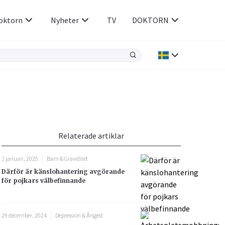
oktorn
Nyheter
TV
DOKTORN
Hjärnan & Nerver
Infektioner &
Vacciner
Hjärta & Kärl
din
e besvara
Hud & Hår
ar
n
Relaterade artiklar
Rökavvänjning
Sex & Samliv
1 januari, 2025
Barn & Graviditet
Rörelseapparaten
Sömn & Stress
Därför är känslohantering avgörande
icy.
för pojkars välbefinnande
29 december, 2024
Depression & Ångest