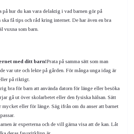
da på hur du kan vara delaktig i vad barnen gör på
 ska få tips och råd kring internet. De har även en bra
äl vuxna som barn.
ternet med ditt barn!
Prata på samma sätt som man
r de var ute och lekte på gården. För många unga idag är
ller på riktigt.
rig bra för barn att använda datorn för länge eller besöka
rjar gå ut över skolarbetet eller den fysiska hälsan. Sätt
r mycket eller för länge. Säg ifrån om du anser att barnet
 passar.
arnen är experterna och de vill gärna visa att de kan. Låt
lka deras favoritklipp är.