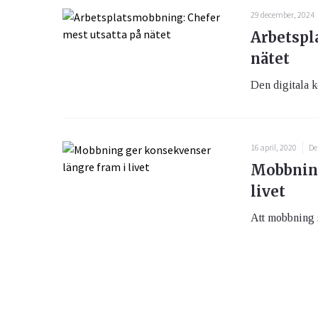
29 december, 2024
Arbetspl
nätet
Den digitala 
16 april, 2020
De
Mobbning
livet
Att mobbning s