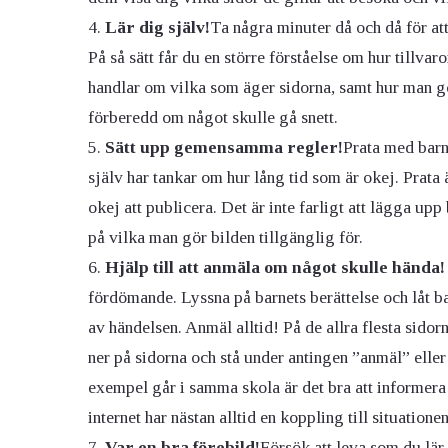
Lär dig själv!
Ta några minuter då och då för att
På så sätt får du en större förståelse om hur tillvar
handlar om vilka som äger sidorna, samt hur man g
förberedd om något skulle gå snett.
Sätt upp gemensamma regler!
Prata med barn
själv har tankar om hur lång tid som är okej. Prata
okej att publicera. Det är inte farligt att lägga up
på vilka man gör bilden tillgänglig för.
Hjälp till att anmäla om något skulle hända!
fördömande. Lyssna på barnets berättelse och låt bar
av händelsen. Anmäl alltid! På de allra flesta sido
ner på sidorna och stå under antingen ”anmäl” eller
exempel går i samma skola är det bra att informer
internet har nästan alltid en koppling till situationen
Var en bra förebild!
Försök att leva som du lär 