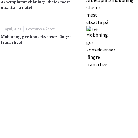
Arbetsplatsmobbning: Chefer mest
utsatta på nätet
16 april, 2020
Depression & Ångest
Mobbning ger konsekvenser längre
fram i livet