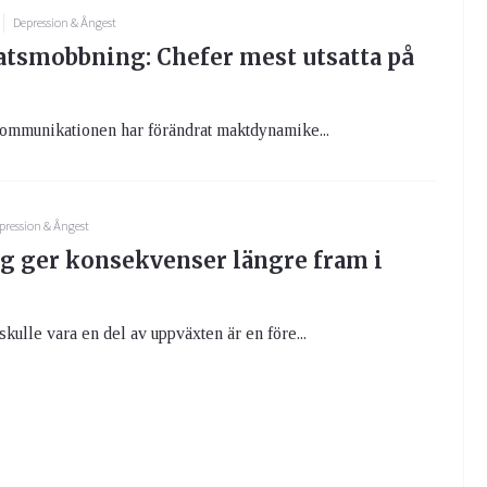
Depression & Ångest
atsmobbning: Chefer mest utsatta på
kommunikationen har förändrat maktdynamike...
pression & Ångest
 ger konsekvenser längre fram i
kulle vara en del av uppväxten är en före...