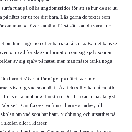
 surfa runt på olika ungdomssidor för att se hur de ser ut.
on på nätet ser ut för ditt barn. Läs gärna de texter som
ör om man behöver anmäla. På så sätt kan du vara mer
et om hur länge hon eller han ska få surfa. Barnet kanske
 även om vad för slags information om sig själv som är
p bilder av sig själv på nätet, men man måste tänka noga
Om barnet råkar ut för något på nätet, var inte
net visa dig vad som hänt, så att du själv kan få en bild
rna finns en anmälningsfunktion. Den brukar finnas längst
 ”abuse”. Om förövaren finns i barnets närhet, till
a skolan om vad som har hänt. Mobbning och utsatthet på
 i skolan eller i klassen.
när det gäller internet. Om man vill att barnet ska bete