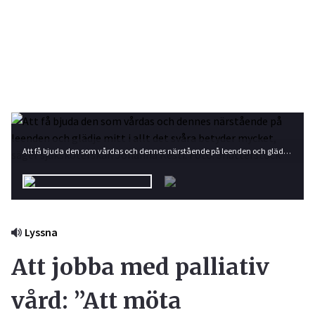
Att få bjuda den som vårdas och dennes närstående på leenden och glädje mitt i allt det svåra betyder mycket, säger sjuksköterskan Johanna Kesti. Foto: Shutterstock
Lyssna
Att jobba med palliativ
vård: ”Att möta