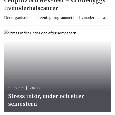
Cellprov och HPV-test – så förebyggs
livmoderhalscancer
Det organiserade screeningprogrammet för livmoderhalsca...
29 juni, 2026
Bättre liv
Stress inför, under och efter
semestern