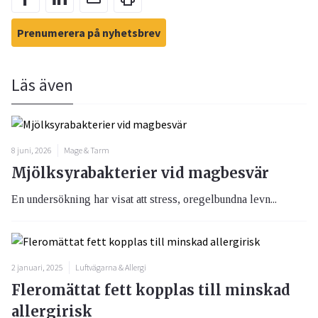
Prenumerera på nyhetsbrev
Läs även
8 juni, 2026
Mage & Tarm
Mjölksyrabakterier vid magbesvär
En undersökning har visat att stress, oregelbundna levn...
2 januari, 2025
Luftvägarna & Allergi
Fleromättat fett kopplas till minskad
allergirisk