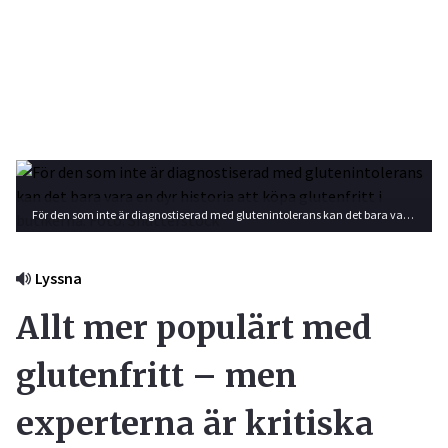
För den som inte är diagnostiserad med glutenintolerans kan det bara vara en dyr historia att köpa glutenfritt i butikerna. Foto: Shutterstock
Lyssna
Allt mer populärt med
glutenfritt – men
experterna är kritiska