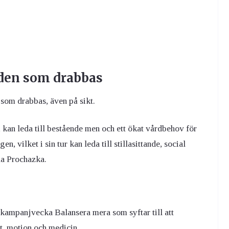
 den som drabbas
 som drabbas, även på sikt.
, kan leda till bestående men och ett ökat vårdbehov för
n, vilket i sin tur kan leda till stillasittande, social
la Prochazka.
 kampanjvecka Balansera mera som syftar till att
t, motion och medicin.