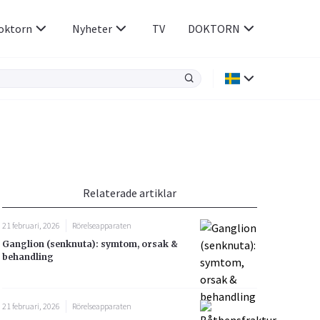
oktorn
Nyheter
TV
DOKTORN
Hjärnan & Nerver
Infektioner &
Vacciner
Hjärta & Kärl
din
e besvara
Hud & Hår
ar
n
Relaterade artiklar
Rökavvänjning
Sex & Samliv
21 februari, 2026
Rörelseapparaten
Rörelseapparaten
Sömn & Stress
Ganglion (senknuta): symtom, orsak &
icy.
behandling
21 februari, 2026
Rörelseapparaten