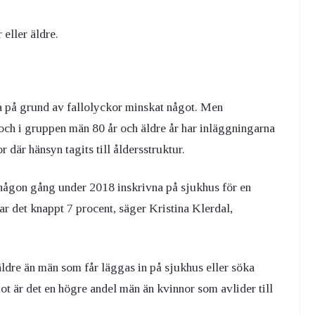
eller äldre.
a på grund av fallolyckor minskat något. Men
och i gruppen män 80 år och äldre år har inläggningarna
 där hänsyn tagits till åldersstruktur.
 någon gång under 2018 inskrivna på sjukhus för en
r det knappt 7 procent, säger Kristina Klerdal,
 äldre än män som får läggas in på sjukhus eller söka
t är det en högre andel män än kvinnor som avlider till