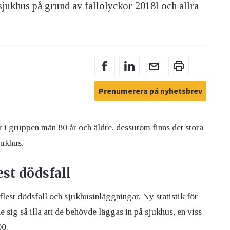
 sjukhus på grund av fallolyckor 2018l och allra
Prenumerera på nyhetsbrev
r i gruppen män 80 år och äldre, dessutom finns det stora
jukhus.
est dödsfall
flest dödsfall och sjukhusinläggningar. Ny statistik för
 sig så illa att de behövde läggas in på sjukhus, en viss
00.