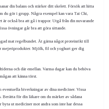
nar din balans och stärker ditt skelett. Försök att hitta
som du gör i grupp. Några exempel kan vara Tai Chi,
 är också bra att gå i trappor. Utgå från din nuvarande
sa övningar går bra att göra sittande.
lagad mat regelbundet. Ät gärna något proteinrikt till
ler mejeriprodukter. Mjölk, fil och yoghurt ger dig
måltiderna och där emellan. Varma dagar kan du behöva
mågan att känna törst.
m eventuella biverkningar av dina mediciner. Vissa
s. Berätta för din läkare om du märker av sådana
r byta ut mediciner mot andra som inte har dessa