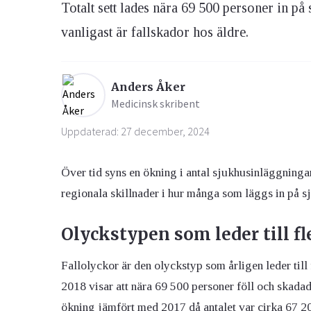
Totalt sett lades nära 69 500 personer in på
vanligast är fallskador hos äldre.
Ögon & Öron
Övervikt
Anders Åker
Medicinsk skribent
Uppdaterad: 27 december, 2024
Över tid syns en ökning i antal sjukhusinläggninga
regionala skillnader i hur många som läggs in på s
Olyckstypen som leder till fl
Fallolyckor är den olyckstyp som årligen leder till 
2018 visar att nära 69 500 personer föll och skadade
ökning jämfört med 2017 då antalet var cirka 67 2