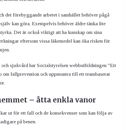
och det förebyggande arbetet i samhället behöver pågå
 själv kan göra. Exempelvis behöver äldre tänka lite
 styrka. Det är också viktigt att ha kunskap om sina
rkningar eftersom vissa läkemedel kan öka risken för
njen.
 och sjukvård har Socialstyrelsen webbutbildningen ”Ett
kap om fallprevention och uppmuntra till ett teambaserat
or.
 hemmet – åtta enkla vanor
åkar ut för ett fall och de konsekvenser som kan följa av
stadigare på benen.