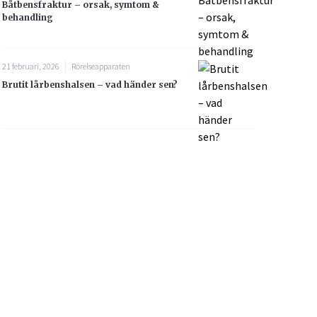
Båtbensfraktur – orsak, symtom &
behandling
21 februari, 2026
Rörelseapparaten
Brutit lårbenshalsen – vad händer sen?