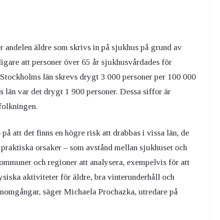
ler andelen äldre som skrivs in på sjukhus på grund av
ligare att personer över 65 år sjukhusvårdades för
I Stockholms län skrevs drygt 3 000 personer per 100 000
s län var det drygt 1 900 personer. Dessa siffor är
efolkningen.
å att det finns en högre risk att drabbas i vissa län, de
 praktiska orsaker – som avstånd mellan sjukhuset och
kommuner och regioner att analysera, exempelvis för att
iska aktiviteter för äldre, bra vinterunderhåll och
nomgångar, säger Michaela Prochazka, utredare på