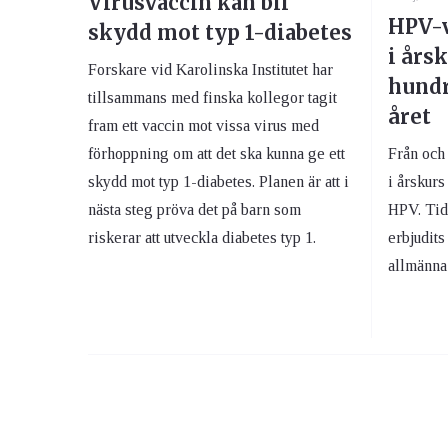
Virusvaccin kan bli
HPV-v
skydd mot typ 1-diabetes
i års
Forskare vid Karolinska Institutet har
hundr
tillsammans med finska kollegor tagit
året
fram ett vaccin mot vissa virus med
förhoppning om att det ska kunna ge ett
Från och
skydd mot typ 1-diabetes. Planen är att i
i årskurs
nästa steg pröva det på barn som
HPV. Tidi
riskerar att utveckla diabetes typ 1.
erbjudits
allmänna