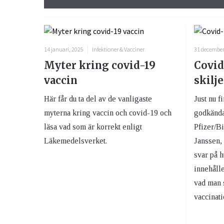
14 januari, 2025
Infektioner & Vacciner
31 december
Myter kring covid-19
Covid
vaccin
skilj
Här får du ta del av de vanligaste
Just nu f
myterna kring vaccin och covid-19 och
godkända
läsa vad som är korrekt enligt
Pfizer/B
Läkemedelsverket.
Janssen, 
svar på h
innehålle
vad man s
vaccinati