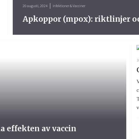
20 augusti, 2024
Infektioner & Vacciner
Apkoppor (mpox): riktlinjer o
1
V
c
T
v
 effekten av vaccin