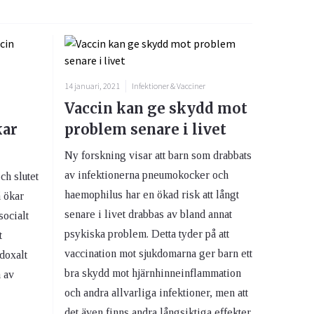
14 januari, 2021
Infektioner & Vacciner
Vaccin kan ge skydd mot
kar
problem senare i livet
Ny forskning visar att barn som drabbats
av infektionerna pneumokocker och
ch slutet
haemophilus har en ökad risk att långt
 ökar
senare i livet drabbas av bland annat
socialt
psykiska problem. Detta tyder på att
t
vaccination mot sjukdomarna ger barn ett
doxalt
bra skydd mot hjärnhinneinflammation
 av
och andra allvarliga infektioner, men att
det även finns andra långsiktiga effekter.