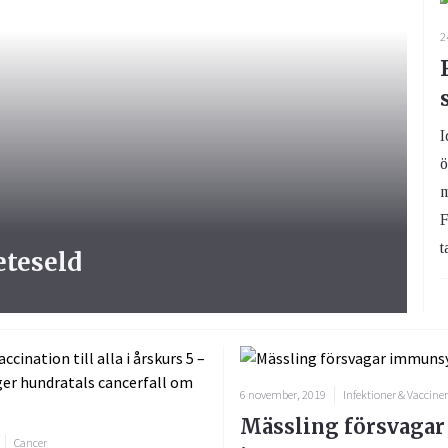
2
I
ö
m
F
t
eteseld
6 november, 2019
Infektioner & Vacciner
Mässling försvagar
Cancer