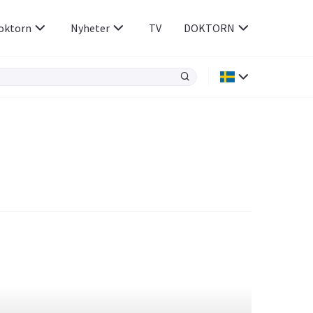
oktorn
Nyheter
TV
DOKTORN
Hjärnan & Nerver
Infektioner &
Vacciner
Hjärta & Kärl
din
e besvara
Hud & Hår
ar
n
Rökavvänjning
Sex & Samliv
Rörelseapparaten
Sömn & Stress
icy.