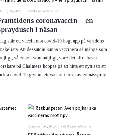
4 augusti, 2020
Infektioner & Vacciner
Framtidens coronavaccin – en
spraydusch i näsan
dag står ett vaccin mot covid-19 högt upp på världens
nskelista. Att dessutom kunna vaccinera så många som
öjligt, så enkelt som möjligt, vore det allra bästa.
orskare på Chalmers hoppas på att hitta ett nytt sätt att
ackla covid-19 genom ett vaccin i form av en nässpray.
19 september, 2019
Infektioner & Vacciner