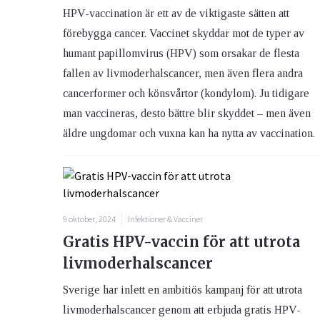
HPV-vaccination är ett av de viktigaste sätten att
förebygga cancer. Vaccinet skyddar mot de typer av
Ögon & Öron
humant papillomvirus (HPV) som orsakar de flesta
Övervikt
fallen av livmoderhalscancer, men även flera andra
cancerformer och könsvårtor (kondylom). Ju tidigare
man vaccineras, desto bättre blir skyddet – men även
äldre ungdomar och vuxna kan ha nytta av vaccination.
9 oktober, 2024
Infektioner & Vacciner
Gratis HPV-vaccin för att utrota
livmoderhalscancer
Sverige har inlett en ambitiös kampanj för att utrota
livmoderhalscancer genom att erbjuda gratis HPV-