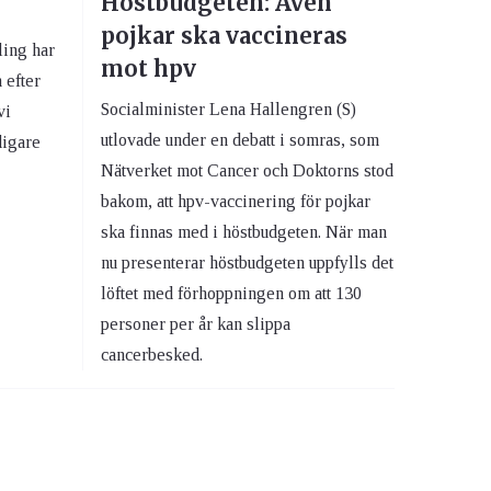
Höstbudgeten: Även
pojkar ska vaccineras
ling har
mot hpv
 efter
Socialminister Lena Hallengren (S)
vi
utlovade under en debatt i somras, som
digare
Nätverket mot Cancer och Doktorns stod
bakom, att hpv-vaccinering för pojkar
ska finnas med i höstbudgeten. När man
nu presenterar höstbudgeten uppfylls det
löftet med förhoppningen om att 130
personer per år kan slippa
cancerbesked.