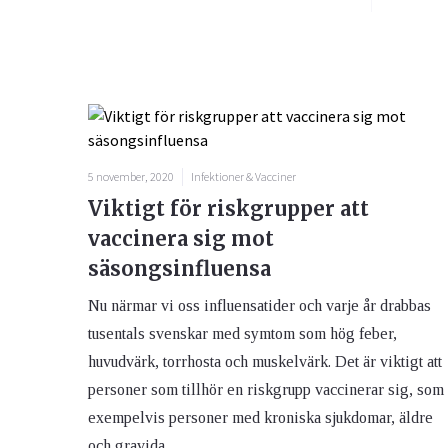
5 november, 2020
Infektioner & Vacciner
Viktigt för riskgrupper att
vaccinera sig mot
säsongsinfluensa
Nu närmar vi oss influensatider och varje år drabbas
tusentals svenskar med symtom som hög feber,
huvudvärk, torrhosta och muskelvärk. Det är viktigt att
personer som tillhör en riskgrupp vaccinerar sig, som
exempelvis personer med kroniska sjukdomar, äldre
och gravida.