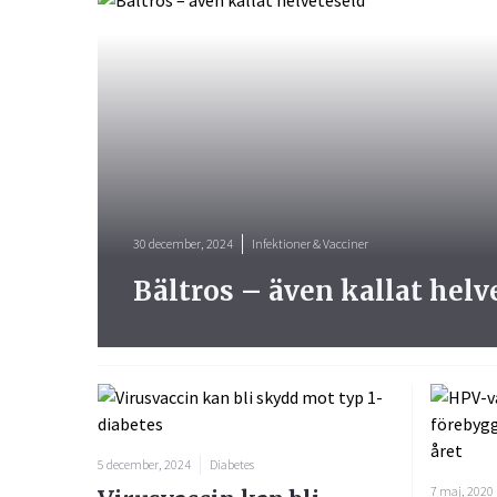
30 december, 2024
Infektioner & Vacciner
Bältros – även kallat helv
5 december, 2024
Diabetes
7 maj, 2020