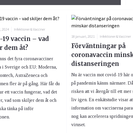
, 2024
Infektioner & Vacciner
18 januari, 2021
Infektioner & Vacciner
-19 vaccin – vad
Förväntningar på
er dem åt?
coronavaccin mins
inns det fyra coronavacciner
distanseringen
 i Sverige och EU; Moderna,
Nu är vaccin mot covid-19 här o
iontech, AstraZeneca och
på pandemin känns närmare. Då
men fler är på gång. Här får du
risken att vi återgår till ett mer 
ur ett vaccin fungerar, vad det
liv igen. En enkätstudie visar at
r, vad som skiljer dem åt och
information om vaccinerna para
ka tänka på inför
nog kan accelerera spridningen
onen.
viruset.