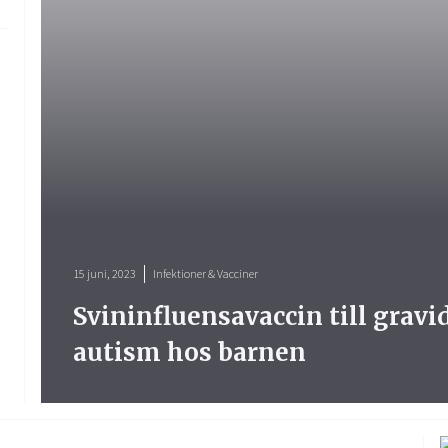
15 juni, 2023
Infektioner & Vacciner
Svininfluensavaccin till gravi
autism hos barnen