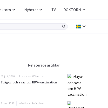
oktorn
Nyheter
TV
DOKTORN
Hjärnan & Nerver
Infektioner &
Vacciner
Hjärta & Kärl
din
e besvara
Hud & Hår
ar
n
Relaterade artiklar
Rökavvänjning
Sex & Samliv
30 juli, 2026
Infektioner & Vacciner
Rörelseapparaten
Sömn & Stress
Frågor och svar om HPV-vaccination
icy.
5 juni, 2026
Infektioner & Vacciner