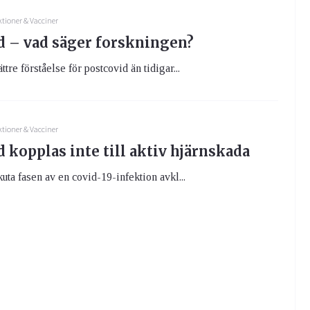
ktioner & Vacciner
d – vad säger forskningen?
ttre förståelse för postcovid än tidigar...
ktioner & Vacciner
 kopplas inte till aktiv hjärnskada
kuta fasen av en covid-19-infektion avkl...