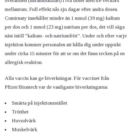
överarmen (intramuskulärt) i två doser med tre veckors
mellanrum. Full effekt nås sju dagar efter andra dosen.
Comirnaty innehåller mindre än 1 mmol (39 mg) kalium
per dos och 1 mmol (23 mg) natrium per dos, det vill säga
näst intill ”kalium- och natriumfritt”. Under och efter varje
injektion kommer personalen att hålla dig under uppsikt
under cirka 15 minuter för att se om det finns tecken på en
allergisk reaktion.
Alla vaccin kan ge biverkningar. För vaccinet från
Pfizer/Biontech var de vanligaste biverkningarna:
Smärta på injektionsstället
Trötthet
Huvudvärk
Muskelvärk