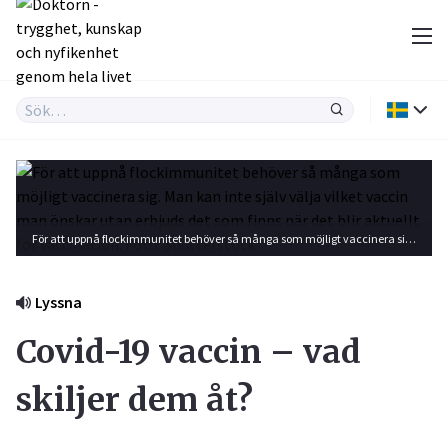
För att uppnå flockimmunitet behöver så många som möjligt vaccinera sig. Man kan inte själv välja vilket vaccin man önskar utan erbjuds det som finns när det blir aktuellt för vaccination. Foto: Shutterstock
Lyssna
Covid-19 vaccin – vad
skiljer dem åt?