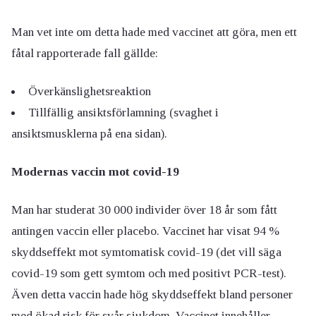
Man vet inte om detta hade med vaccinet att göra, men ett
fåtal rapporterade fall gällde:
Överkänslighetsreaktion
Tillfällig ansiktsförlamning (svaghet i
ansiktsmusklerna på ena sidan).
Modernas vaccin mot covid-19
Man har studerat 30 000 individer över 18 år som fått
antingen vaccin eller placebo. Vaccinet har visat 94 %
skyddseffekt mot symtomatisk covid-19 (det vill säga
covid-19 som gett symtom och med positivt PCR-test).
Även detta vaccin hade hög skyddseffekt bland personer
med ökad risk för svår sjukdom. Vaccinet innehåller