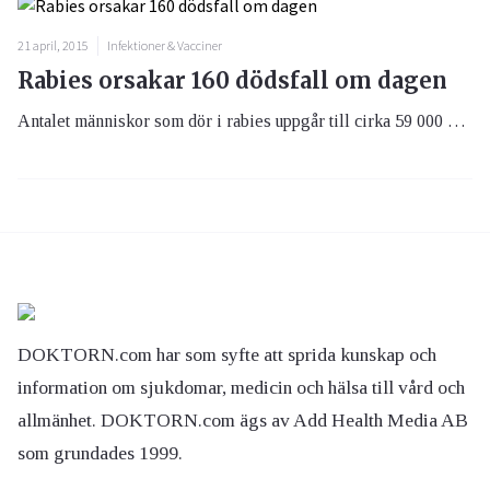
21 april, 2015
Infektioner & Vacciner
Rabies orsakar 160 dödsfall om dagen
Antalet människor som dör i rabies uppgår till cirka 59 000 varje år, vilket motsvarar 160 personer om dagen. Väl smittad är det i stort sett hundraprocentig risk att dö i sjukdomen.
DOKTORN.com har som syfte att sprida kunskap och
information om sjukdomar, medicin och hälsa till vård och
allmänhet. DOKTORN.com ägs av Add Health Media AB
som grundades 1999.