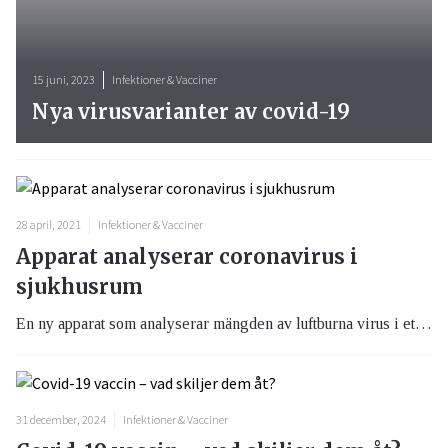
15 juni, 2023
Infektioner & Vacciner
Nya virusvarianter av covid-19
28 april, 2021
Infektioner & Vacciner
Apparat analyserar coronavirus i
sjukhusrum
En ny apparat som analyserar mängden av luftburna virus i ett rum har tagits fram av ett amerikanskt företag.
31 december, 2024
Infektioner & Vacciner