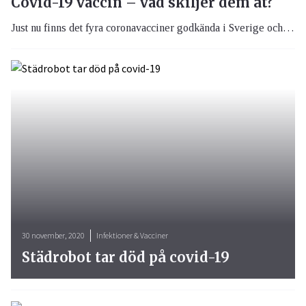
Covid-19 vaccin – vad skiljer dem åt?
Just nu finns det fyra coronavacciner godkända i Sverige och EU; Moderna, Pfizer/Biontech, AstraZeneca och Janssen, men fler är på gång. Här får du svar på hur ett vaccin fungerar, vad det innehåller, vad som skiljer dem åt och vad man ska tänka på inför vaccinationen.
30 november, 2020
Infektioner & Vacciner
Städrobot tar död på covid-19