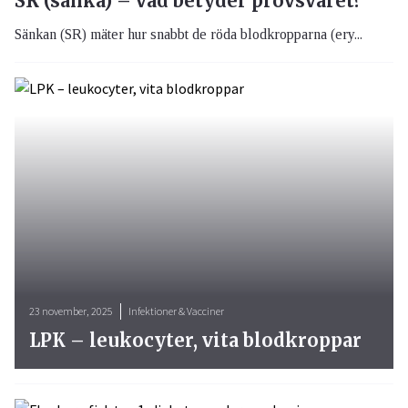
SR (sänka) – vad betyder provsvaret?
Sänkan (SR) mäter hur snabbt de röda blodkropparna (ery...
23 november, 2025
Infektioner & Vacciner
LPK – leukocyter, vita blodkroppar