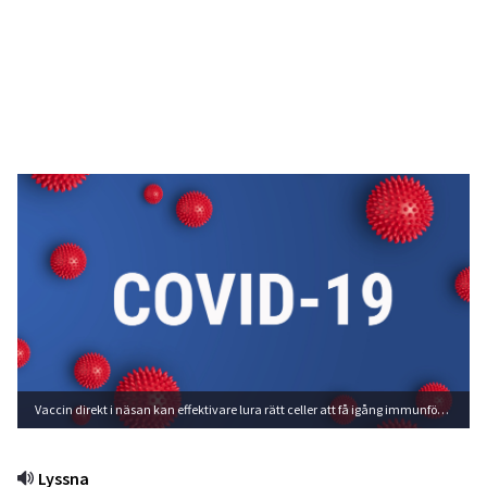
Vaccin direkt i näsan kan effektivare lura rätt celler att få igång immunförsvaret. Foto: Shutterstock
Lyssna