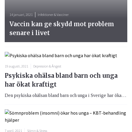
14 januari, 2021
Infektioner & Vacciner
Vaccin kan ge skydd mot problem
senare i livet
19 augusti, 2021
Depression & Ångest
Psykiska ohälsa bland barn och unga
har ökat kraftigt
Den psykiska ohälsan bland barn och unga i Sverige har ökat kraftigt under de senaste tio åren. Svenska Läkaresällskapet har i en rapport kommit med förslag på åtgärder där skolan utgör den mest relevanta arenan för förändringar.
7 april, 2021
Sömn & Stress