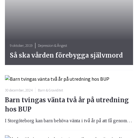
9 oktober, 2019
Depression & Ångest
Så ska vården förebygga självmord
30 december, 2024
Barn & Graviditet
Barn tvingas vänta två år på utredning
hos BUP
I Storgöteborg kan barn behöva vänta i två år på att få genomgå utredning hos BUP, Barn- och ungdomspsykiatrin. Personalbrist är en av två huvudsakliga anledningar till den långa väntan.