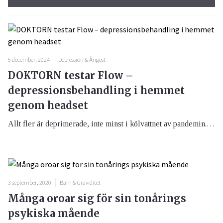
5 december, 2024
Depression & Ångest
DOKTORN testar Flow –
depressionsbehandling i hemmet
genom headset
Allt fler är deprimerade, inte minst i kölvattnet av pandemin. Rådet att stanna hemma kvarstår och därför känns svenska Flow Neurosciences unika behandling i hemmet med hjälp av ett headset helt rätt i tiden.
3 september, 2020
Barn & Graviditet
Många oroar sig för sin tonårings
psykiska mående