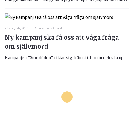
28 augusti, 2018
Depression & Ångest
Ny kampanj ska få oss att våga fråga
om självmord
Kampanjen ”Stör döden” riktar sig främst till män och ska uppmana oss att våga ställa obekväma frågor om självmord. Dessa frågor kan innebära räddningen för en person som går i suicidtankar.