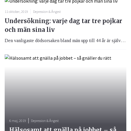
11 oktober, 2019
Depression & Ångest
Undersökning: varje dag tar tre pojkar
och män sina liv
Den vanligaste dödsorsaken bland män upp till 44 år är självmord och varje år är det över 1 000 av dessa personer som tar sitt liv i Sverige, vilket motsvarar tre personer per dag*. En så enkel fråga som ”Hur mår du, på riktigt?” kan därför göra stor skillnad.
6 maj, 2019
Depression & Ångest
Hälsosamt att gnälla på jobbet – så