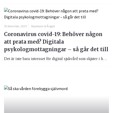
30 december, 2024
Depression & Ångest
Coronavirus covid-19: Behöver någon
att prata med? Digitala
psykologmottagningar – så går det till
Det är inte bara intresset för digital sjukvård som skjuter i höjden mot bakgrund av den rådande corona-pandemin, digitala psykologmottagningar ser även ett besöksrekord.