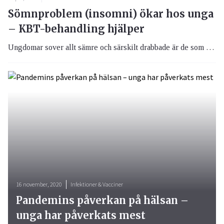
Sömnproblem (insomni) ökar hos unga
– KBT-behandling hjälper
Ungdomar sover allt sämre och särskilt drabbade är de som även lider av psykisk ohälsa. Ny avhandling visar att även ungdomar blir hjälpta av kognitiv beteendeterapi (KBT) vid sömnproblem.
16 november, 2020
Infektioner & Vacciner
Pandemins påverkan på hälsan –
unga har påverkats mest