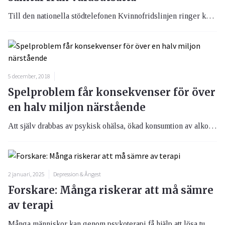
Till den nationella stödtelefonen Kvinnofridslinjen ringer kvinnor som utsatts för hot och fysiskt, psykiskt och sexuellt våld. Under de senaste åren har samtalen blivit allt fler.
5 december, 2018
Spelproblem får konsekvenser för över
en halv miljon närstående
Att själv drabbas av psykisk ohälsa, ökad konsumtion av alkohol och spelproblem är några av de konsekvenser en närståendes spelproblem kan leda till.
2 januari, 2025
Depression & Ångest
Forskare: Många riskerar att må sämre
av terapi
Många människor kan genom psykoterapi få hjälp att lösa tunga problem men behandlingarna är inte alltid bara positiva och nästan varannan patient har upplevt någon form av negativ effekt under sin behandling.