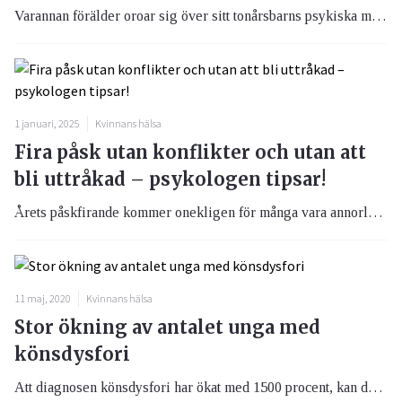
Varannan förälder oroar sig över sitt tonårsbarns psykiska mående varje månad, eller oftare, visar en ny Novusundersökning från Trygg-Hansa. Flertalet av dessa föräldrar upplever även att de inte kan prata med sin tonåring om problem och utmaningar.
1 januari, 2025
Kvinnans hälsa
Fira påsk utan konflikter och utan att
bli uttråkad – psykologen tipsar!
Årets påskfirande kommer onekligen för många vara annorlunda än tidigare år. Planer har fått ändrats till följd av coronapandemin samtidigt som många har spenderat mycket tid nära inpå varandra de senaste veckorna. Det går att undvika konflikter och att aktivera sig ändå, det menar psykolog Hanna Rohani.
11 maj, 2020
Kvinnans hälsa
Stor ökning av antalet unga med
könsdysfori
Att diagnosen könsdysfori har ökat med 1500 procent, kan delvis bero på det ökande användandet av sociala medier som skett under samma tidsperiod, menar Mikael Landen, professor och överläkare på Sahlgrenska akademin.