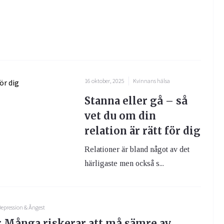
16 oktober, 2025
Kvinnans hälsa
Stanna eller gå – så
vet du om din
relation är rätt för dig
Relationer är bland något av det
härligaste men också s...
epression & Ångest
: Många riskerar att må sämre av