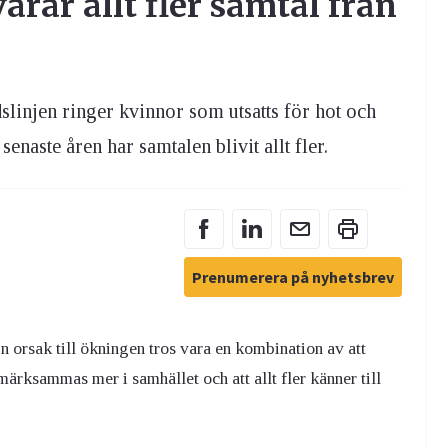
arar allt fler samtal från
slinjen ringer kvinnor som utsatts för hot och
senaste åren har samtalen blivit allt fler.
Prenumerera på nyhetsbrev
n orsak till ökningen tros vara en kombination av att
ärksammas mer i samhället och att allt fler känner till