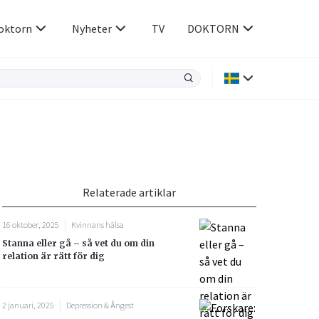
oktorn
Nyheter
TV
DOKTORN
Hjärnan & Nerver
Infektioner &
Vacciner
Hjärta & Kärl
din
e besvara
Hud & Hår
ar
n
viktigaste en närstående kan göra är att visa att ”jag ser dig”. Fot
Relaterade artiklar
Rökavvänjning
Sex & Samliv
16 oktober, 2025
Kvinnans hälsa
Rörelseapparaten
Sömn & Stress
Stanna eller gå – så vet du om din
icy.
relation är rätt för dig
2 januari, 2025
Depression & Ångest