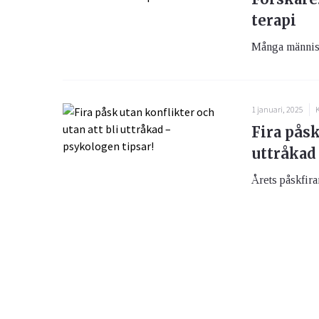
terapi
Många människo
1 januari, 2025
K
Fira påsk
uttråkad
Årets påskfir