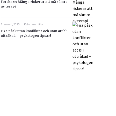
Forskare: Många riskerar att må sämre
av terapi
1 januari, 2025
Kvinnans hälsa
Fira påsk utan konflikter och utan att bli
uttråkad – psykologen tipsar!