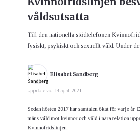
Kvinnofridslinjen besv
våldsutsatta
Ögon & Öron
Övervikt
Till den nationella stödtelefonen Kvinnofrid
fysiskt, psykiskt och sexuellt våld. Under de 
Elisabet Sandberg
Uppdaterad: 14 april, 2021
Sedan hösten 2017 har samtalen ökat för varje år. E
mäns våld mot kvinnor och våld i nära relation uppm
Kvinnofridslinjen.