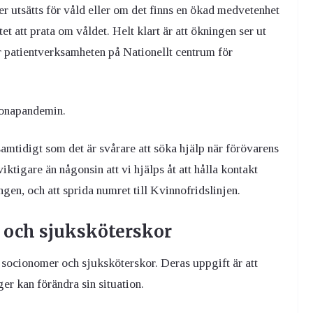
ler utsätts för våld eller om det finns en ökad medvetenhet
et att prata om våldet. Helt klart är att ökningen ser ut
ör patientverksamheten på Nationellt centrum för
oronapandemin.
 samtidigt som det är svårare att söka hjälp när förövarens
ktigare än någonsin att vi hjälps åt att hålla kontakt
gen, och att sprida numret till Kvinnofridslinjen.
 och sjuksköterskor
 socionomer och sjuksköterskor. Deras uppgift är att
ger kan förändra sin situation.