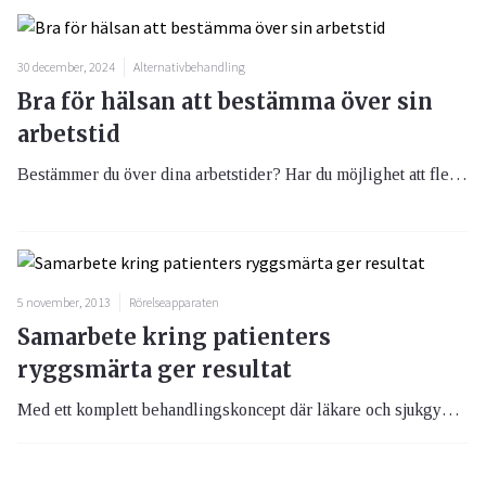
30 december, 2024
Alternativbehandling
Bra för hälsan att bestämma över sin
arbetstid
Bestämmer du över dina arbetstider? Har du möjlighet att flexa? Om det känns som att det gör livet lättare och enklare så är du inte helt fel ute.
5 november, 2013
Rörelseapparaten
Samarbete kring patienters
ryggsmärta ger resultat
Med ett komplett behandlingskoncept där läkare och sjukgymnaster samarbetar kring patienters ryggsmärta blir sjukskrivningstiden kortare. Det visar allmänläkaren Johan Bogefeldt i sin avhandling, som han lägger fram vid Uppsala universitet den 16 oktober. Han menar att denna kunskap direkt bör omsättas i praktiken.