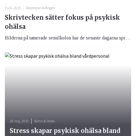
3 juli, 2015
Depression & Ångest
Skrivtecken sätter fokus på psykisk
ohälsa
Bilderna på tatuerade semilkolon har de senaste dagarna spridits via sociala medier. Men, bilderna är inte ett utlopp för grammatikälskare utan är till för att sätta fokus på ett viktigt ämne nämligen psykisk ohälsa.
26 maj, 2015
Sömn & Stress
Stress skapar psykisk ohälsa bland