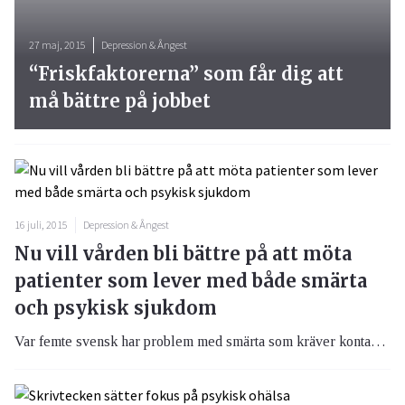
27 maj, 2015
Depression & Ångest
“Friskfaktorerna” som får dig att
må bättre på jobbet
16 juli, 2015
Depression & Ångest
Nu vill vården bli bättre på att möta
patienter som lever med både smärta
och psykisk sjukdom
Var femte svensk har problem med smärta som kräver kontakt med sjukvården. På sjukhus har en av fyra inneliggande patienter psykiska besvär, vid långvarig smärta är andelen över hälften.