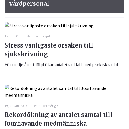
vårdpersonal
1 april, 2015
När man blir sjuk
Stress vanligaste orsaken till
sjukskrivning
För tredje året i följd ökar antalet sjukfall med psykisk sjukdom. Förra året var ökningen större än tidigare år och ett län ligger i topp när det gäller psykisk ohälsa.
19 januari, 2015
Depression & Ångest
Rekordökning av antalet samtal till
Jourhavande medmänniska