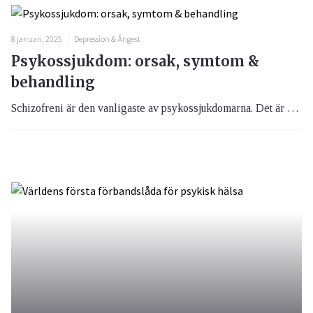
8 januari, 2025
Depression & Ångest
Psykossjukdom: orsak, symtom &
behandling
Schizofreni är den vanligaste av psykossjukdomarna. Det är ett handikapp som man med rätt behandling och livsstil, kan leva ett bra liv med.