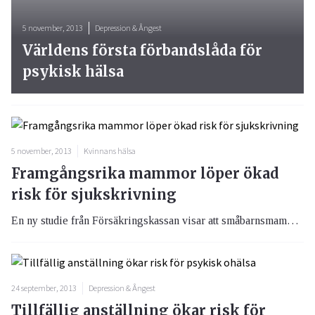
5 november, 2013
Depression & Ångest
Världens första förbandslåda för
psykisk hälsa
5 november, 2013
Kvinnans hälsa
Framgångsrika mammor löper ökad
risk för sjukskrivning
En ny studie från Försäkringskassan visar att småbarnsmammor är de som sjukskriver sig mest.
24 september, 2013
Depression & Ångest
Tillfällig anställning ökar risk för