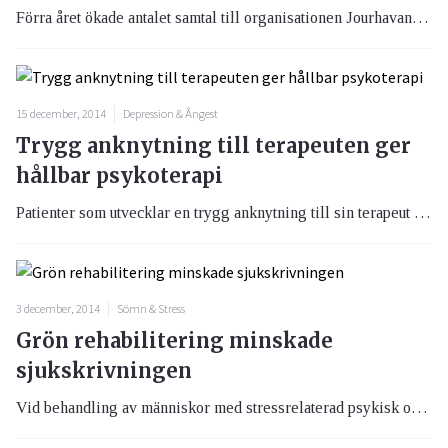
Förra året ökade antalet samtal till organisationen Jourhavande medmänniska rejält vilket enligt ansvariga på organisationen menar delvis kan bero på resursbrist i samhället.
15 december, 2014
Depression & Ångest
Trygg anknytning till terapeuten ger
hållbar psykoterapi
Patienter som utvecklar en trygg anknytning till sin terapeut uppvisar bättre och mer hållbara resultat av sin psykoterapi.
3 december, 2014
Sömn & Stress
Grön rehabilitering minskade
sjukskrivningen
Vid behandling av människor med stressrelaterad psykisk ohälsa bör natur- och trädgårdsmiljöer utnyttjas mer än idag.