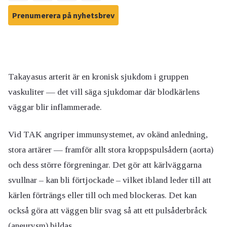
Prenumerera på nyhetsbrev
Takayasus arterit är en kronisk sjukdom i gruppen
vaskuliter — det vill säga sjukdomar där blodkärlens
väggar blir inflammerade.
Vid TAK angriper immunsystemet, av okänd anledning,
stora artärer — framför allt stora kroppspulsådern (aorta)
och dess större förgreningar. Det gör att kärlväggarna
svullnar – kan bli förtjockade – vilket ibland leder till att
kärlen förträngs eller till och med blockeras. Det kan
också göra att väggen blir svag så att ett pulsåderbråck
(aneurysm) bildas.