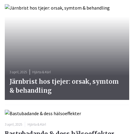
3 april, 2025
Hjärta & Kärl
Järnbrist hos tjejer: orsak, symtom
& behandling
3 april, 2025
Hjärta & Kärl
Bastubadande & dess hälsoeffekter