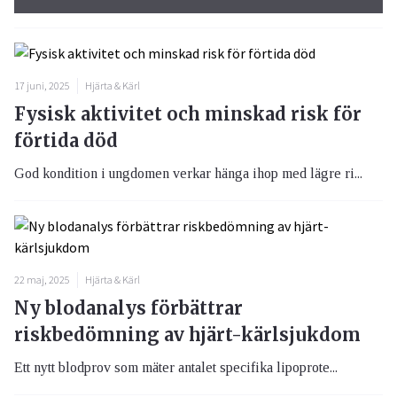
17 juni, 2025
Hjärta & Kärl
Fysisk aktivitet och minskad risk för
förtida död
God kondition i ungdomen verkar hänga ihop med lägre ri...
22 maj, 2025
Hjärta & Kärl
Ny blodanalys förbättrar
riskbedömning av hjärt-kärlsjukdom
Ett nytt blodprov som mäter antalet specifika lipoprote...