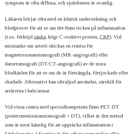
symptom är ofta diffusa, och sjukdomen är ovanlig.
Läkaren börjar ofta med en klinisk undersökning och
blodprover för att se om det finns tecken på inflammation
(t.ex. förhöjd
sänka
, högt C-reaktivt protein,
CRP
). Vid
misstanke om arterit skickas en remiss för
magnetresonanstomografi (MR-angiografi) eller
datortomografi (DT/CT-angiografi) av de stora
blodkärlen för att se om de är förträngda, förtjockade eller
skadade. Alternativt kan ultraljud användas, särskilt för
artärerna i hals/armar.
Vid vissa centra med specialkompetens finns PET-DT
(positronemissionstomografi + DT), vilket är den metod
som är mest känslig för att upptäcka inflammation i
kärlväggarna. I Sverige är det oftast reumatolog eller