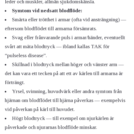
leder och muskler, allmän sjukdomskänsla.
Symtom vid nedsatt blodflöde:
Smärta eller trötthet i armar (ofta vid ansträngning) —
eftersom blodflödet till armarna försämrats.
Svag eller frånvarande puls i armar/händer, eventuellt
svårt att mäta blodtryck — ibland kallas TAK för
“pulseless disease”.
Skillnad i blodtryck mellan höger och vänster arm —
det kan vara ett tecken på att ett av kärlen till armarna är
förträngt.
Yrsel, svimning, huvudvärk eller andra symtom från
hjärnan om blodflödet till hjärna påverkas — exempelvis
vid påverkan på kärl till huvudet.
Högt blodtryck — till exempel om njurkärlen är
påverkade och njurarnas blodflöde minskar.