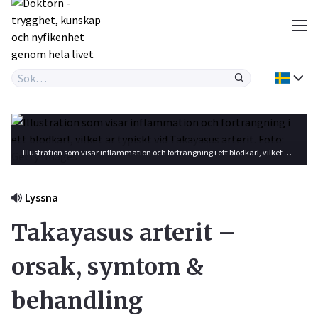
Illustration som visar inflammation och förträngning i ett blodkärl, vilket är typiskt vid Takayasus arterit. Foto: Getty Images
Lyssna
Takayasus arterit –
orsak, symtom &
behandling