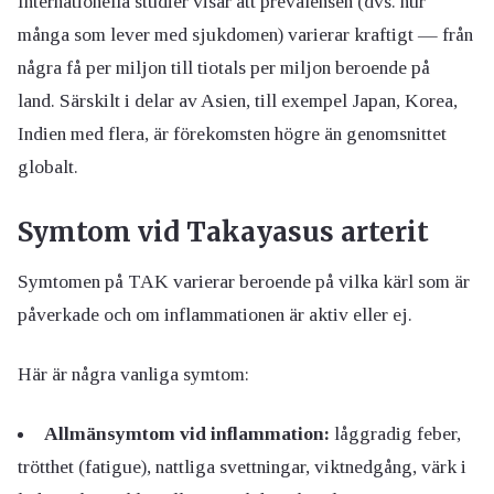
Internationella studier visar att prevalensen (dvs. hur
många som lever med sjukdomen) varierar kraftigt — från
några få per miljon till tiotals per miljon beroende på
land. Särskilt i delar av Asien, till exempel Japan, Korea,
Indien med flera, är förekomsten högre än genomsnittet
globalt.
Symtom vid Takayasus arterit
Symtomen på TAK varierar beroende på vilka kärl som är
påverkade och om inflammationen är aktiv eller ej.
Här är några vanliga symtom:
Allmänsymtom vid inflammation:
låggradig feber,
trötthet (fatigue), nattliga svettningar, viktnedgång, värk i