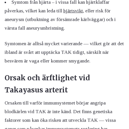
Symtom från hjärta – i vissa fall kan hjärtklaffar
påverkas, vilket kan leda till
hjärtsvikt
, eller risk för
aneurysm (utbuktning av försämrade kärlväggar) och i
värsta fall aneurysmbristning.
Symtomen är alltså mycket varierande — vilket gör att det
ibland är svårt att upptäcka TAK tidigt, särskilt när
besvären är vaga eller kommer smygande.
Orsak och ärftlighet vid
Takayasus arterit
Orsaken till varför immunsystemet börjar angripa
blodkärlen vid TAK är inte känd. Det finns genetiska
faktorer som kan öka risken att utveckla TAK — vissa
gener som påverkar immunsystemets reglering har