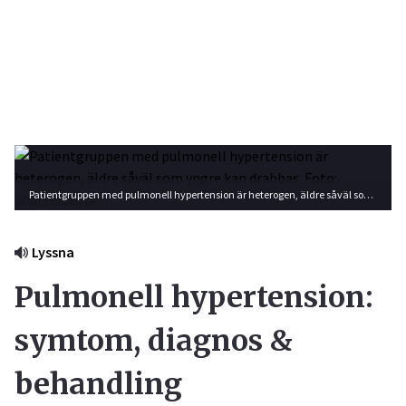
Patientgruppen med pulmonell hypertension är heterogen, äldre såväl som yngre kan drabbas. Foto: Shutterstock
Lyssna
Pulmonell hypertension:
symtom, diagnos &
behandling