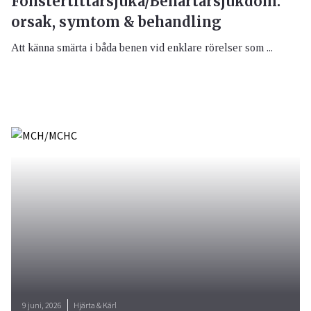
Fönstertittarsjuka/Benartärsjukdom:
orsak, symtom & behandling
Att känna smärta i båda benen vid enklare rörelser som ...
9 juni, 2026
Hjärta & Kärl