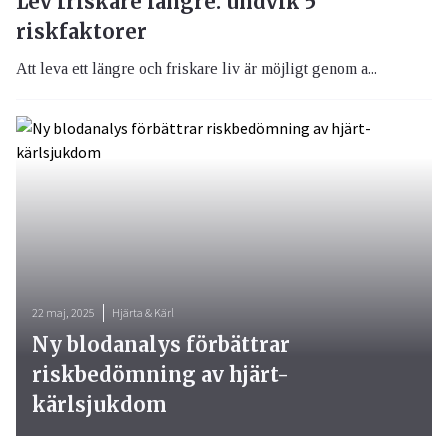
Lev friskare längre: undvik 5
riskfaktorer
Att leva ett längre och friskare liv är möjligt genom a...
22 maj, 2025
Hjärta & Kärl
Ny blodanalys förbättrar
riskbedömning av hjärt-
kärlsjukdom