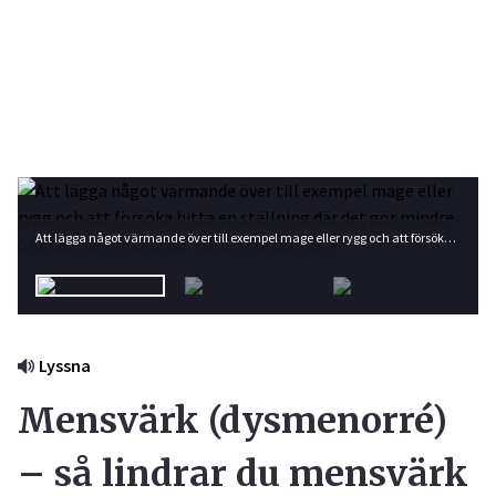
Att lägga något värmande över till exempel mage eller rygg och att försöka hitta en ställning där det gör mindre ont kan vara lindrande. Foto: Shutterstock
Lyssna
Mensvärk (dysmenorré)
– så lindrar du mensvärk