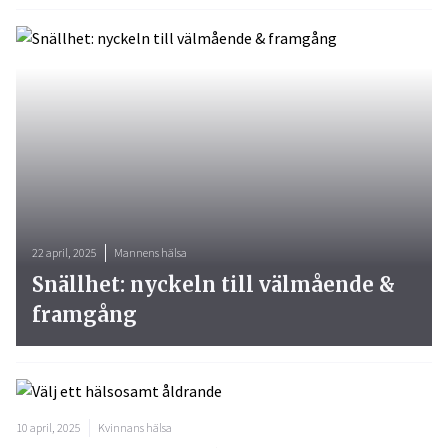
22 april, 2025
Mannens hälsa
Snällhet: nyckeln till välmående &
framgång
10 april, 2025
Kvinnans hälsa