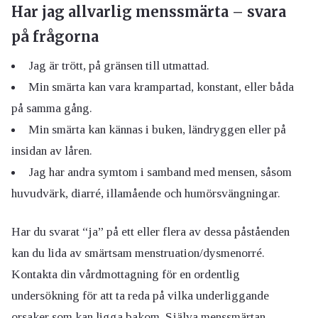
Har jag allvarlig menssmärta – svara
på frågorna
Jag är trött, på gränsen till utmattad.
Min smärta kan vara krampartad, konstant, eller båda
på samma gång.
Min smärta kan kännas i buken, ländryggen eller på
insidan av låren.
Jag har andra symtom i samband med mensen, såsom
huvudvärk, diarré, illamående och humörsvängningar.
Har du svarat “ja” på ett eller flera av dessa påståenden
kan du lida av smärtsam menstruation/dysmenorré.
Kontakta din vårdmottagning för en ordentlig
undersökning för att ta reda på vilka underliggande
orsaker som kan ligga bakom. Själva menssmärtan