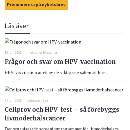
Prenumerera på nyhetsbrev
Läs även
30 juli, 2026
Infektioner & Vacciner
Frågor och svar om HPV-vaccination
HPV-vaccination är ett av de viktigaste sätten att före...
24 juli, 2026
Kvinnans hälsa
Cellprov och HPV-test – så förebyggs
livmoderhalscancer
Det organiserade screeningprogrammet för livmoderhalsca...