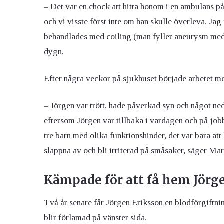
– Det var en chock att hitta honom i en ambulans p
och vi visste först inte om han skulle överleva. Ja
behandlades med coiling (man fyller aneurysm med 
dygn.
Efter några veckor på sjukhuset började arbetet me
– Jörgen var trött, hade påverkad syn och något ned
eftersom Jörgen var tillbaka i vardagen och på jobb
tre barn med olika funktionshinder, det var bara att
slappna av och bli irriterad på småsaker, säger Mar
Kämpade för att få hem Jörge
Två år senare får Jörgen Eriksson en blodförgiftni
blir förlamad på vänster sida.