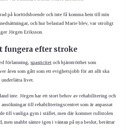
erad på korttidsboende och inte få komma hem till min
edsättningar, och hur belastad Marie blev, var otroligt
äger Jörgen Eriksson.
tt fungera efter stroke
med förlamning,
spasticitet
och hjärntrötthet som
er åren som gått som ett evighetsjobb för att allt ska
underlätta livet.
and inte. Jörgen har ett stort behov av rehabilitering och
ya ansökningar till rehabiliteringscentret som är anpassat
ade till vanliga gym i stället, men där kommer rullstolen
od, men snabbt sämre igen i väntan på nya beslut, berättar