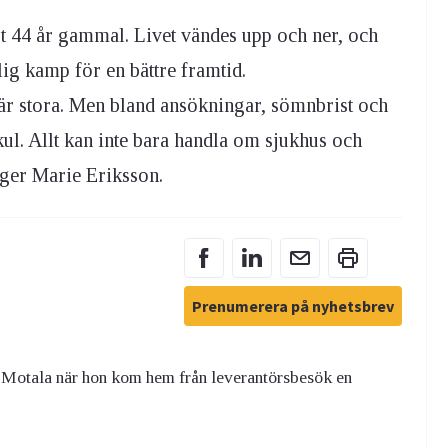
st 44 år gammal. Livet vändes upp och ner, och
lig kamp för en bättre framtid.
e är stora. Men bland ansökningar, sömnbrist och
 kul. Allt kan inte bara handla om sjukhus och
äger Marie Eriksson.
Prenumerera på nyhetsbrev
 Motala när hon kom hem från leverantörsbesök en