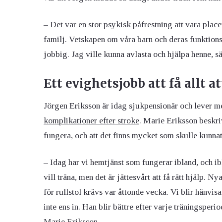
– Det var en stor psykisk påfrestning att vara plac
familj. Vetskapen om våra barn och deras funktionsn
jobbig. Jag ville kunna avlasta och hjälpa henne, s
Ett evighetsjobb att få allt a
Jörgen Eriksson är idag sjukpensionär och lever 
komplikationer efter stroke
. Marie Eriksson beskriv
fungera, och att det finns mycket som skulle kunnat 
– Idag har vi hemtjänst som fungerar ibland, och ibl
vill träna, men det är jättesvårt att få rätt hjälp. N
för rullstol krävs var åttonde vecka. Vi blir hänvis
inte ens in. Han blir bättre efter varje träningsperi
Marie Eriksson.