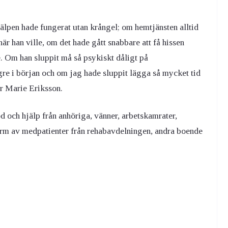
älpen hade fungerat utan krångel; om hemtjänsten alltid
är han ville, om det hade gått snabbare att få hissen
re. Om han sluppit må så psykiskt dåligt på
gre i början och om jag hade sluppit lägga så mycket tid
er Marie Eriksson.
öd och hjälp från anhöriga, vänner, arbetskamrater,
orm av medpatienter från rehabavdelningen, andra boende