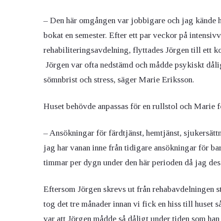
– Den här omgången var jobbigare och jag kände h
bokat en semester. Efter ett par veckor på intensiv
rehabiliteringsavdelning, flyttades Jörgen till ett 
Jörgen var ofta nedstämd och mådde psykiskt dåligt
sömnbrist och stress, säger Marie Eriksson.
Huset behövde anpassas för en rullstol och Marie f
– Ansökningar för färdtjänst, hemtjänst, sjukersättn
jag har vanan inne från tidigare ansökningar för ba
timmar per dygn under den här perioden då jag des
Eftersom Jörgen skrevs ut från rehabavdelningen 
tog det tre månader innan vi fick en hiss till huset
var att Jörgen mådde så dåligt under tiden som han