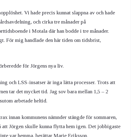
opplöshet. Vi hade precis kunnat slappna av och hade
vårdsavdelning, och cirka tre månader på
korttidsboende i Motala där han bodde i tre månader.
. För mig handlade den här tiden om tidsbrist,
örberedde för Jörgens nya liv.
ing och LSS-insatser är inga lätta processer. Trots att
rnen tar det mycket tid. Jag sov bara mellan 1,5 – 2
sutom arbetade heltid.
strax innan kommunens nämnder stängde för sommaren,
 så att Jörgen skulle kunna flytta hem igen. Det jobbigaste
 inte var hemma, berättar Marie Eriksson.