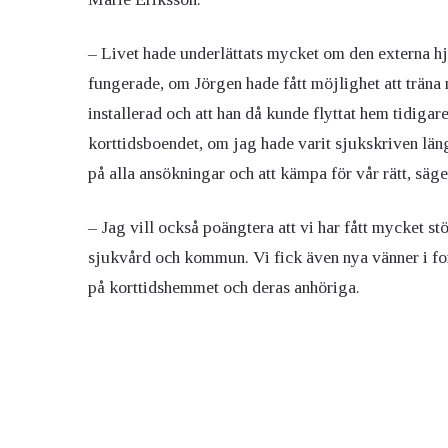
– Livet hade underlättats mycket om den externa hj
fungerade, om Jörgen hade fått möjlighet att träna n
installerad och att han då kunde flyttat hem tidiga
korttidsboendet, om jag hade varit sjukskriven län
på alla ansökningar och att kämpa för vår rätt, säg
– Jag vill också poängtera att vi har fått mycket st
sjukvård och kommun. Vi fick även nya vänner i f
på korttidshemmet och deras anhöriga.