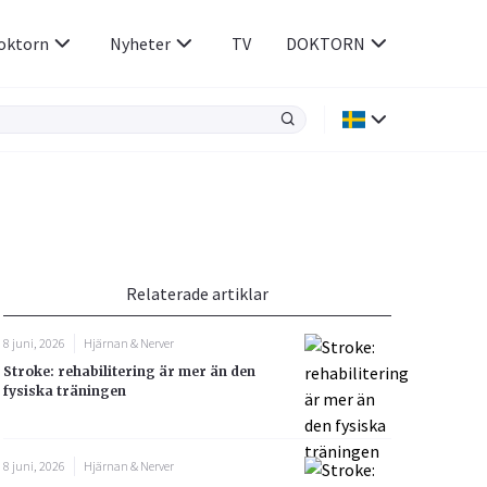
oktorn
Nyheter
TV
DOKTORN
Hjärnan & Nerver
Infektioner &
Vacciner
Hjärta & Kärl
din
e besvara
Hud & Hår
ar
n
Relaterade artiklar
Rökavvänjning
Sex & Samliv
8 juni, 2026
Hjärnan & Nerver
Rörelseapparaten
Sömn & Stress
Stroke: rehabilitering är mer än den
icy.
fysiska träningen
8 juni, 2026
Hjärnan & Nerver