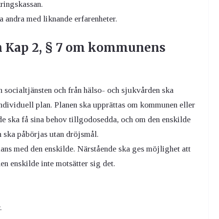
ringskassan.
 andra med liknande erfarenheter.
en Kap 2, § 7 om kommunens
n socialtjänsten och från hälso- och sjukvården ska
dividuell plan. Planen ska upprättas om kommunen eller
de ska få sina behov tillgodosedda, och om den enskilde
n ska påbörjas utan dröjsmål.
mans med den enskilde. Närstående ska ges möjlighet att
en enskilde inte motsätter sig det.
.