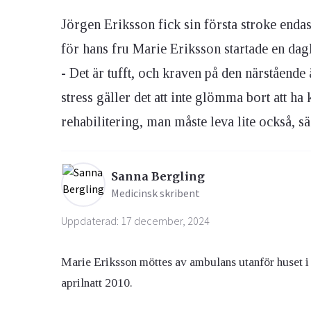
Jörgen Eriksson fick sin första stroke enda
Ögon & Öron
för hans fru Marie Eriksson startade en dag
Övervikt
- Det är tufft, och kraven på den närståend
stress gäller det att inte glömma bort att ha
rehabilitering, man måste leva lite också, s
Sanna Bergling
Medicinsk skribent
Uppdaterad: 17 december, 2024
Marie Eriksson möttes av ambulans utanför huset i
aprilnatt 2010.