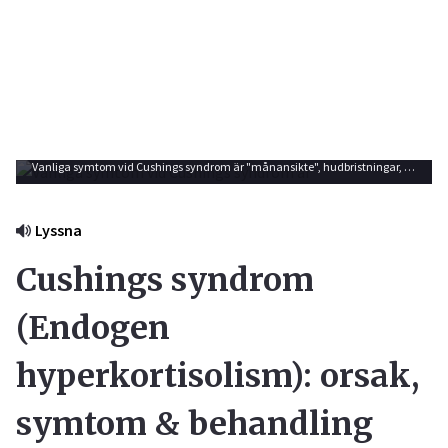
Vanliga symtom vid Cushings syndrom är "månansikte", hudbristningar, fettansamling i nacken och smala armar och ben. Foto: Shutterstock
Lyssna
Cushings syndrom
(Endogen
hyperkortisolism): orsak,
symtom & behandling