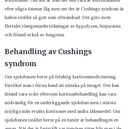
kortisolhalt. Om allt är som det ska vara är kortisolhalten
efter några timmar låg men om det är Cushings syndrom är
halten istället så gott som oförändrad. Det görs även
flertalet röntgenundersökningar av hypofysen, binjurarna
och ibland också av lungorna.
Behandling av Cushings
syndrom
Om sjukdomen beror på felaktig kortisonmedicinering
försöker man i första hand att minska på intaget. Det kan
ibland vara svårt eftersom kortisonbehandling kan vara
nödvändig för en underliggande sjukdom men i största
möjliga mån ersätts kortisonet med andra läkemedel. Om
sjukdomen istället beror på en tumör är behandlingen en
annan. När det är fastställt var tumören sitter blir man i de