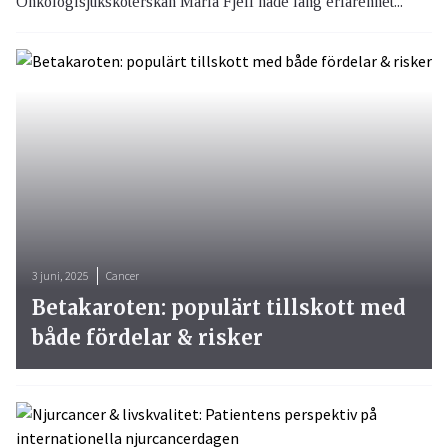
Onkologisjuksköterskan Maria Fjell hade lång erfarenhet...
3 juni, 2025
Cancer
Betakaroten: populärt tillskott med
både fördelar & risker