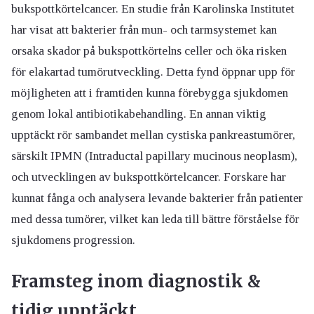
bukspottkörtelcancer. En studie från Karolinska Institutet
har visat att bakterier från mun- och tarmsystemet kan
orsaka skador på bukspottkörtelns celler och öka risken
för elakartad tumörutveckling. Detta fynd öppnar upp för
möjligheten att i framtiden kunna förebygga sjukdomen
genom lokal antibiotikabehandling. En annan viktig
upptäckt rör sambandet mellan cystiska pankreastumörer,
särskilt IPMN (Intraductal papillary mucinous neoplasm),
och utvecklingen av bukspottkörtelcancer. Forskare har
kunnat fånga och analysera levande bakterier från patienter
med dessa tumörer, vilket kan leda till bättre förståelse för
sjukdomens progression.
Framsteg inom diagnostik &
tidig upptäckt