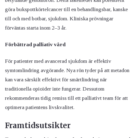
betydande genombrott. Detta läkemedel kan potentiellt
göra bukspottkörtelcancer till en behandlingsbar, kanske
till och med botbar, sjukdom. Kliniska prövningar
förväntas starta inom 2–3 år.
Förbättrad palliativ vård
För patienter med avancerad sjukdom är effektiv
symtomlindring avgörande. Nya rön tyder på att metadon
kan vara särskilt effektivt för smärtlindring när
traditionella opioider inte fungerar. Dessutom
rekommenderas tidig remiss till ett palliativt team för att
optimera patientens livskvalitet.
Framtidsutsikter