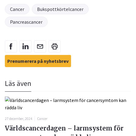
Cancer
Bukspottkörtelcancer
Pancreascancer
Prenumerera på nyhetsbrev
Läs även
27 december, 2024
Cancer
Världscancerdagen – larmsystem för