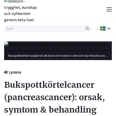
Bukspottkörteln hjälper till att bryta ner maten vi äter och där tillverkas exempelvis hormonet insulin. Foto: Getty Images
Lyssna
Bukspottkörtelcancer
(pancreascancer): orsak,
symtom & behandling