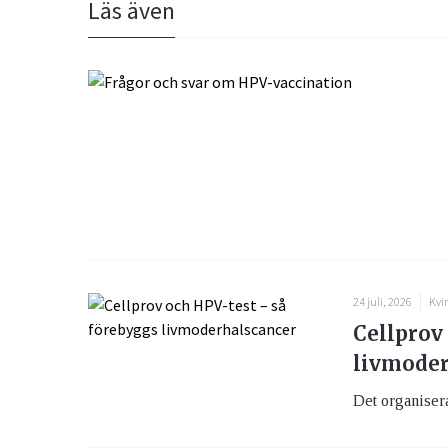
Läs även
24 juli, 2026
Kvi
Cellprov
livmoder
Det organiser