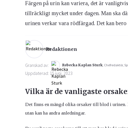
Färgen på urin kan variera, det är vanligtv
tillräckligt mycket under dagen. Man ska 
Ögon & Öron
urinen verkar vara rödfärgad. Det kan bero 
Övervikt
Redaktionen
Granskad av:
Rebecka Kaplan Sturk
, Chefredaktör, Sp
Uppdaterad: 15 juni, 2023
Vilka är de vanligaste orsaker
Det finns en mängd olika orsaker till blod i urine
utan kan ha andra anledningar.