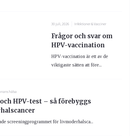
30 juli, 2026
Infektioner & Vacciner
Frågor och svar om
HPV-vaccination
HPV-vaccination är ett av de
viktigaste sätten att före...
nnans hälsa
 och HPV-test – så förebyggs
halscancer
ade screeningprogrammet för livmoderhalsca...