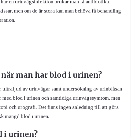
ar en urinvägsinfektion brukar man få antibiotika.
kissar, men om de är stora kan man behöva få behandling
eration.
 när man har blod i urinen?
 ultraljud av urinvägar samt undersökning av urinblåsan
ter med blod i urinen och samtidiga urinvägssymtom, men
kopi och urografi. Det finns ingen anledning till att göra
sk mängd blod i urinen.
d i urinen?