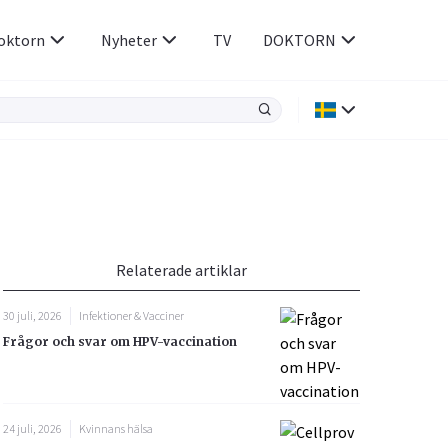
oktorn
Nyheter
TV
DOKTORN
Hjärnan & Nerver
Infektioner &
Vacciner
Hjärta & Kärl
din
e besvara
Hud & Hår
ar
n
Relaterade artiklar
Rökavvänjning
Sex & Samliv
30 juli, 2026
Infektioner & Vacciner
Rörelseapparaten
Sömn & Stress
Frågor och svar om HPV-vaccination
icy.
24 juli, 2026
Kvinnans hälsa