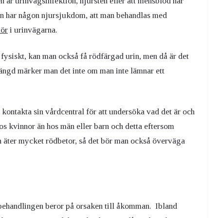
en är urinvägsinfektion, njursten eller att mensblod har
an har någon njursjukdom, att man behandlas med
ör
i urinvägarna.
g fysiskt, kan man också få rödfärgad urin, men då är det
mängd märker man det inte om man inte lämnar ett
 kontakta sin vårdcentral för att undersöka vad det är och
hos kvinnor än hos män eller barn och detta eftersom
n äter mycket rödbetor, så det bör man också överväga
 behandlingen beror på orsaken till åkomman. Ibland