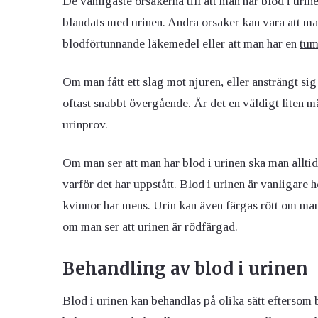
De vanligaste orsakerna till att man har blod i urin
blandats med urinen. Andra orsaker kan vara att m
blodförtunnande läkemedel eller att man har en
tum
Om man fått ett slag mot njuren, eller ansträngt si
oftast snabbt övergående. Är det en väldigt liten 
urinprov.
Om man ser att man har blod i urinen ska man alltid
varför det har uppstått. Blod i urinen är vanligare 
kvinnor har mens. Urin kan även färgas rött om ma
om man ser att urinen är rödfärgad.
Behandling av blod i urinen
Blod i urinen kan behandlas på olika sätt eftersom