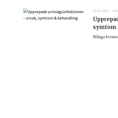
30 juli, 2026
Kvi
Upprepad
symtom 
Många kvinnor 