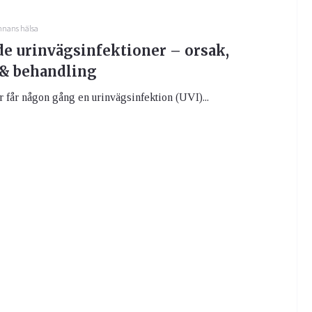
nnans hälsa
e urinvägsinfektioner – orsak,
& behandling
får någon gång en urinvägsinfektion (UVI)...