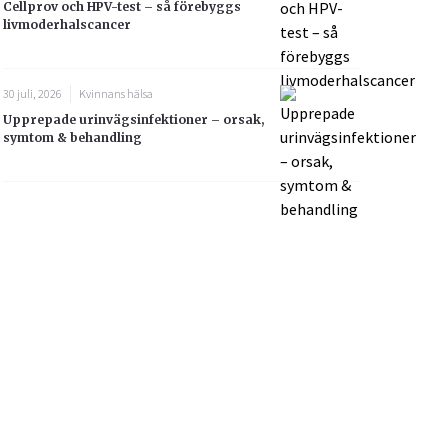
Cellprov och HPV-test – så förebyggs
livmoderhalscancer
30 juli, 2026
Kvinnans hälsa
Upprepade urinvägsinfektioner – orsak,
symtom & behandling