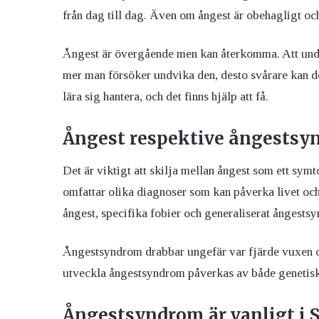
från dag till dag. Även om ångest är obehagligt och
Ångest är övergående men kan återkomma. Att undv
mer man försöker undvika den, desto svårare kan d
lära sig hantera, och det finns hjälp att få.
Ångest respektive ångests
Det är viktigt att skilja mellan ångest som ett 
omfattar olika diagnoser som kan påverka livet och
ångest, specifika fobier och generaliserat ångest
Ångestsyndrom drabbar ungefär var fjärde vuxen oc
utveckla ångestsyndrom påverkas av både genetisk
Ångestsyndrom är vanligt i 