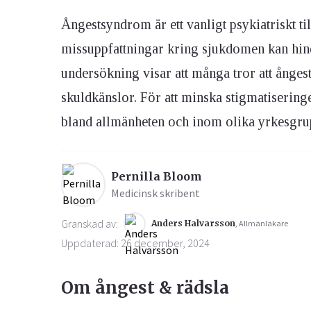
Ångestsyndrom är ett vanligt psykiatriskt ti
Ögon & Öron
missuppfattningar kring sjukdomen kan hindr
Övervikt
undersökning visar att många tror att ångest
skuldkänslor. För att minska stigmatisering
bland allmänheten och inom olika yrkesgru
Pernilla Bloom
Medicinsk skribent
Granskad av:
Anders Halvarsson
, Allmänläkare
Uppdaterad: 26 december, 2024
Om ångest & rädsla