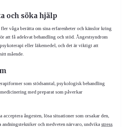
ta och söka hjälp
fler våga berätta om sina erfarenheter och känslor kring
id för att få adekvat behandling och stöd. Ångestsyndrom
sykoterapi eller läkemedel, och det är viktigt att
sitt mående.
om
erapiformer som stödsamtal, psykologisk behandling
 medicinering med preparat som påverkar
a acceptera ångesten, lösa situationer som orsakar den,
da andningstekniker och medveten närvaro, undvika
stress