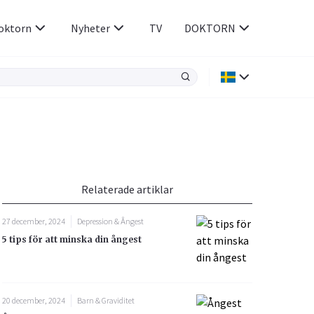
oktorn
Nyheter
TV
DOKTORN
Hjärnan & Nerver
Infektioner &
Vacciner
Hjärta & Kärl
din
e besvara
Hud & Hår
ar
n
Relaterade artiklar
Rökavvänjning
Sex & Samliv
27 december, 2024
Depression & Ångest
Rörelseapparaten
Sömn & Stress
5 tips för att minska din ångest
icy.
20 december, 2024
Barn & Graviditet