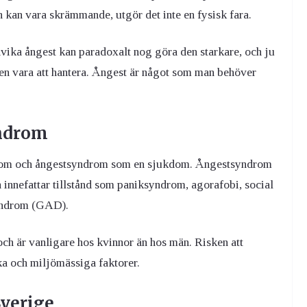
 kan vara skrämmande, utgör det inte en fysisk fara.
ika ångest kan paradoxalt nog göra den starkare, och ju
en vara att hantera. Ångest är något som man behöver
yndrom
symtom och ångestsyndrom som en sjukdom. Ångestsyndrom
 innefattar tillstånd som paniksyndrom, agorafobi, social
syndrom (GAD).
h är vanligare hos kvinnor än hos män. Risken att
a och miljömässiga faktorer.
Sverige