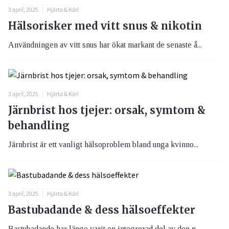
3 april, 2025
Hjärta & Kärl
Hälsorisker med vitt snus & nikotin
Användningen av vitt snus har ökat markant de senaste å...
3 april, 2025
Hjärta & Kärl
Järnbrist hos tjejer: orsak, symtom &
behandling
Järnbrist är ett vanligt hälsoproblem bland unga kvinno...
3 april, 2025
Hjärta & Kärl
Bastubadande & dess hälsoeffekter
Bastubadande har länge varit en integrerad del av den n...