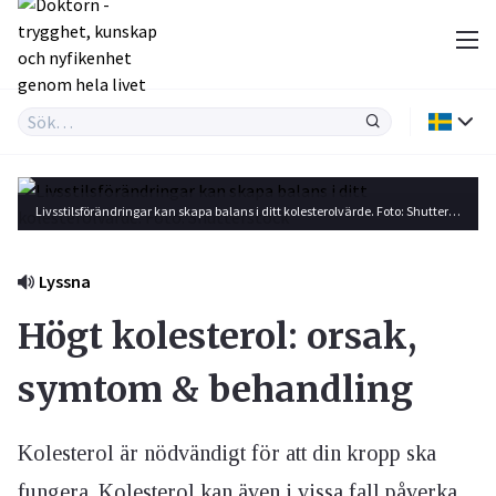
Livsstilsförändringar kan skapa balans i ditt kolesterolvärde. Foto: Shutterstock
Lyssna
Högt kolesterol: orsak,
symtom & behandling
Kolesterol är nödvändigt för att din kropp ska
fungera. Kolesterol kan även i vissa fall påverka