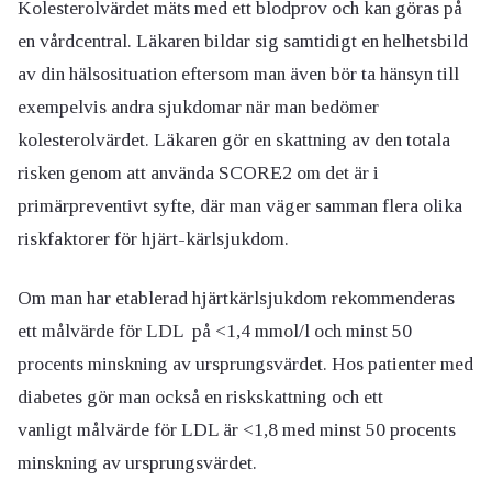
Kolesterolvärdet mäts med ett blodprov och kan göras på
en vårdcentral. Läkaren bildar sig samtidigt en helhetsbild
av din hälsosituation eftersom man även bör ta hänsyn till
exempelvis andra sjukdomar när man bedömer
kolesterolvärdet. Läkaren gör en skattning av den totala
risken
genom att använda SCORE2 om det är i
primärpreventivt syfte,
där man väger samman flera olika
riskfaktorer för hjärt-kärlsjukdom.
Om man har etablerad hjärtkärlsjukdom rekommenderas
ett målvärde för LDL på <1,4
mmol
/l och minst 50
procents minskning av ursprungsvärdet. Hos patienter med
diabetes gör man också en riskskattning
och ett
vanligt
målvärde
för LDL är <1,8 med minst 50 procents
minskning av ursprungsvärdet.