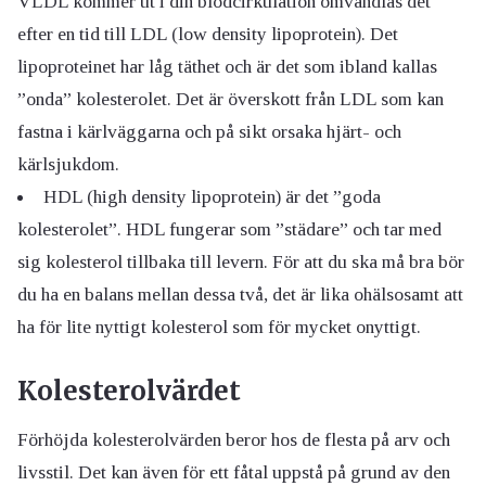
VLDL kommer ut i din blodcirkulation omvandlas det
efter en tid till LDL (low density lipoprotein). Det
lipoproteinet har låg täthet och är det som ibland kallas
”onda” kolesterolet. Det är överskott från LDL som kan
fastna i kärlväggarna och på sikt orsaka hjärt- och
kärlsjukdom.
HDL (high density lipoprotein) är det ”goda
kolesterolet”. HDL fungerar som ”städare” och tar med
sig kolesterol tillbaka till levern. För att du ska må bra bör
du ha en balans mellan dessa två, det är lika ohälsosamt att
ha för lite nyttigt kolesterol som för mycket onyttigt.
Kolesterolvärdet
Förhöjda kolesterolvärden beror hos de flesta på arv och
livsstil. Det kan även för ett fåtal uppstå på grund av den