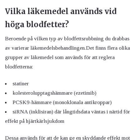
Vilka läkemedel används vid
höga blodfetter?
Beroende på vilken typ av blodfettsrubbning du drabbas
av varierar läkemedelsbehandlingen.Det finns flera olika
grupper av läkemedel som används för att reglera
blodfetterna:
statiner
kolesterolupptagshämmare (ezetimib)
PCSK
9-hämmare (
monoklonala antikroppar)
siRNA
(
inklisiran
)
där långtidsdata väntas i närtid för
effek
t på hjärtkärlsjukdom
Dessa används för att de kan ge en skyddande effekt mot