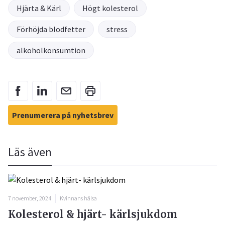
Hjärta & Kärl
Högt kolesterol
Förhöjda blodfetter
stress
alkoholkonsumtion
Prenumerera på nyhetsbrev
Läs även
7 november, 2024
Kvinnans hälsa
Kolesterol & hjärt- kärlsjukdom