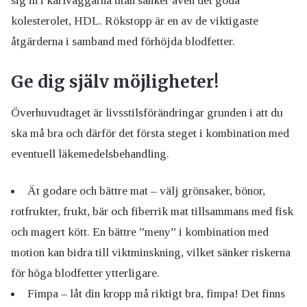
sig in i kärlväggarna utan sänker även det goda
kolesterolet, HDL. Rökstopp är en av de viktigaste
åtgärderna i samband med förhöjda blodfetter.
Ge dig själv möjligheter!
Överhuvudtaget är livsstilsförändringar grunden i att du
ska må bra och därför det första steget i kombination med
eventuell läkemedelsbehandling.
Ät godare och bättre mat – välj grönsaker, bönor,
rotfrukter, frukt, bär och fiberrik mat tillsammans med fisk
och magert kött. En bättre ”meny” i kombination med
motion kan bidra till viktminskning, vilket sänker riskerna
för höga blodfetter ytterligare.
Fimpa – låt din kropp må riktigt bra, fimpa! Det finns