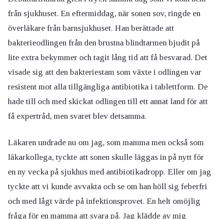
från sjukhuset. En eftermiddag, när sonen sov, ringde en
överläkare från barnsjukhuset. Han berättade att
bakterieodlingen från den brustna blindtarmen bjudit på
lite extra bekymmer och tagit lång tid att få besvarad. Det
visade sig att den bakteriestam som växte i odlingen var
resistent mot alla tillgängliga antibiotika i tablettform. De
hade till och med skickat odlingen till ett annat land för att
få expertråd, men svaret blev detsamma.
Läkaren undrade nu om jag, som mamma men också som
läkarkollega, tyckte att sonen skulle läggas in på nytt för
en ny vecka på sjukhus med antibiotikadropp. Eller om jag
tyckte att vi kunde avvakta och se om han höll sig feberfri
och med lågt värde på infektionsprovet. En helt omöjlig
fråga för en mamma att svara på. Jag klädde av mig