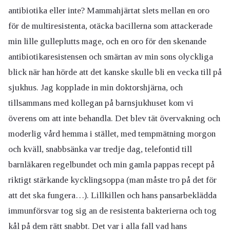
antibiotika eller inte? Mammahjärtat slets mellan en oro
för de multiresistenta, otäcka bacillerna som attackerade
min lille gulleplutts mage, och en oro för den skenande
antibiotikaresistensen och smärtan av min sons olyckliga
blick när han hörde att det kanske skulle bli en vecka till på
sjukhus. Jag kopplade in min doktorshjärna, och
tillsammans med kollegan på barnsjukhuset kom vi
överens om att inte behandla. Det blev tät övervakning och
moderlig vård hemma i stället, med tempmätning morgon
och kväll, snabbsänka var tredje dag, telefontid till
barnläkaren regelbundet och min gamla pappas recept på
riktigt stärkande kycklingsoppa (man måste tro på det för
att det ska fungera…). Lillkillen och hans pansarbeklädda
immunförsvar tog sig an de resistenta bakterierna och tog
kål på dem rätt snabbt. Det var i alla fall vad hans