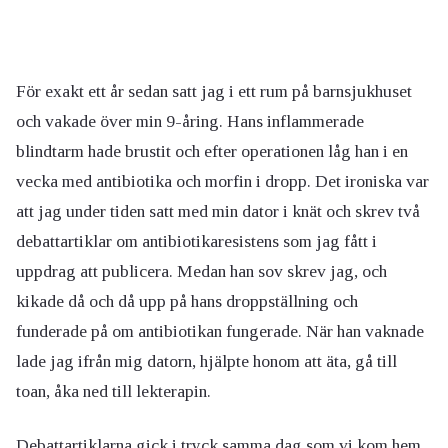
För exakt ett år sedan satt jag i ett rum på barnsjukhuset
och vakade över min 9-åring. Hans inflammerade
blindtarm hade brustit och efter operationen låg han i en
vecka med antibiotika och morfin i dropp. Det ironiska var
att jag under tiden satt med min dator i knät och skrev två
debattartiklar om antibiotikaresistens som jag fått i
uppdrag att publicera. Medan han sov skrev jag, och
kikade då och då upp på hans droppställning och
funderade på om antibiotikan fungerade. När han vaknade
lade jag ifrån mig datorn, hjälpte honom att äta, gå till
toan, åka ned till lekterapin.
Debattartiklarna gick i tryck samma dag som vi kom hem