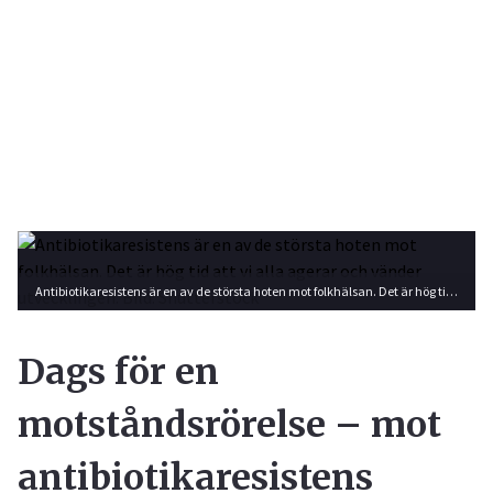
Antibiotikaresistens är en av de största hoten mot folkhälsan. Det är hög tid att vi alla agerar och vänder utvecklingen. Bild: Shutterstock
Dags för en
motståndsrörelse – mot
antibiotikaresistens