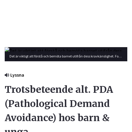
Det är viktigt att förstå och bemöta barnet utifrån dess kravkänslighet. Foto: Getty Images
Lyssna
Trotsbeteende alt. PDA
(Pathological Demand
Avoidance) hos barn &