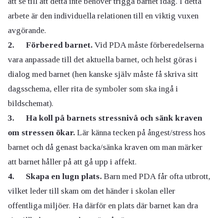
att se till att detta inte behöver trigga barnet idag. I detta
arbete är den individuella relationen till en viktig vuxen
avgörande.
2. Förbered barnet.
Vid PDA måste förberedelserna
vara anpassade till det aktuella barnet, och helst göras i
dialog med barnet (hen kanske själv måste få skriva sitt
dagsschema, eller rita de symboler som ska ingå i
bildschemat).
3. Ha koll på barnets stressnivå och sänk kraven
om stressen ökar.
Lär känna tecken på ångest/stress hos
barnet och då genast backa/sänka kraven om man märker
att barnet håller på att gå upp i affekt.
4. Skapa en lugn plats.
Barn med PDA får ofta utbrott,
vilket leder till skam om det händer i skolan eller
offentliga miljöer. Ha därför en plats där barnet kan dra