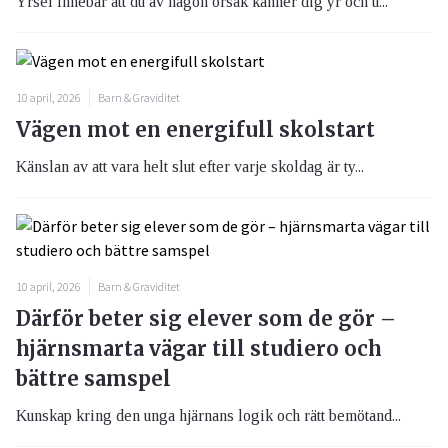
Yrsel innebär att du av någon orsak känner dig yr och u...
10 april, 2026
Barn & Graviditet
Vägen mot en energifull skolstart
Känslan av att vara helt slut efter varje skoldag är ty...
10 april, 2026
Barn & Graviditet
Därför beter sig elever som de gör –
hjärnsmarta vägar till studiero och
bättre samspel
Kunskap kring den unga hjärnans logik och rätt bemötand...