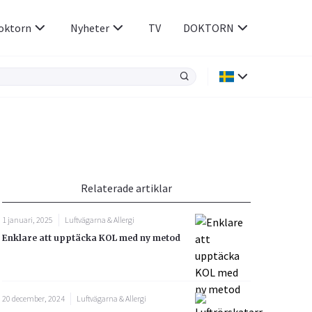
oktorn
Nyheter
TV
DOKTORN
Hjärnan & Nerver
Infektioner &
Vacciner
Hjärta & Kärl
din
e besvara
Hud & Hår
ar
n
Relaterade artiklar
Rökavvänjning
Sex & Samliv
1 januari, 2025
Luftvägarna & Allergi
Rörelseapparaten
Sömn & Stress
Enklare att upptäcka KOL med ny metod
icy.
20 december, 2024
Luftvägarna & Allergi