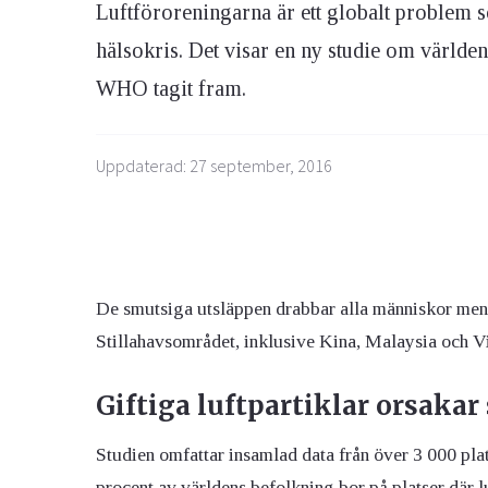
Luftföroreningarna är ett globalt problem so
hälsokris. Det visar en ny studie om världe
Ögon & Öron
WHO tagit fram.
Övervikt
Uppdaterad: 27 september, 2016
De smutsiga utsläppen drabbar alla människor men 
Stillahavsområdet, inklusive Kina, Malaysia och V
Giftiga luftpartiklar orsaka
Studien omfattar insamlad data från över 3 000 plat
procent av världens befolkning bor på platser där