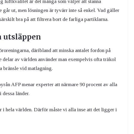
g luftkvalitet är det många som väljer att stanna
 går ut, men lösningen är tyvärr inte så enkel. Vad gäller
ärskilt bra på att filtrera bort de farliga partiklarna.
ka utsläppen
öroreningarna, däribland att minska antalet fordon på
re delar av världen använder man exempelvis ofta träkol
a bränsle vid matlagning.
sbyrån AFP menar experter att närmare 90 procent av alla
i dessa länder.
i hela världen. Därför måste vi alla inse att det ligger i