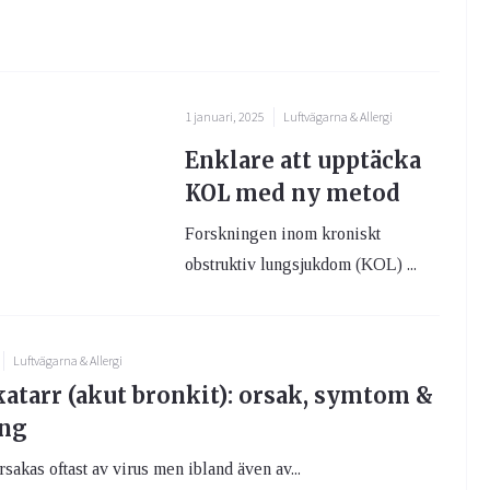
1 januari, 2025
Luftvägarna & Allergi
Enklare att upptäcka
KOL med ny metod
Forskningen inom kroniskt
obstruktiv lungsjukdom (KOL) ...
Luftvägarna & Allergi
katarr (akut bronkit): orsak, symtom &
ing
rsakas oftast av virus men ibland även av...