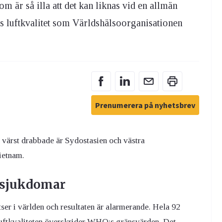
m är så illa att det kan liknas vid en allmän
ns luftkvalitet som Världshälsoorganisationen
Prenumerera på nyhetsbrev
värst drabbade är Sydostasien och västra
ietnam.
r sjukdomar
ser i världen och resultaten är alarmerande. Hela 92
 luftkvaliteten överskrider WHO:s gränsvärden. Det