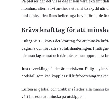
På platser där det vissa dagar kan vara extremt dåli
inomhus, alternativt använda ett ansiktsskydd när de
ansiktsskydden finns heller inga bevis för att de är s
Krävs krafttag för att mins
Enligt WHO krävs det krafttag för att minska luftf
vägarna och förbättra avfallshanteringen. I fattiga
när man lagar mat och där måste man uppmuntra br
Just utvecklingsländer är en riskzon. Enligt nyhet
dödsfall som kan kopplas till luftföroreningar sker 
Luften är global och drabbar således alla människor 
vårt intresse att minska på utsläppen.