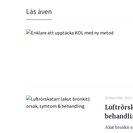
Läs även
20 december, 2024
Luftrörs
behandl
Akut bronkit o