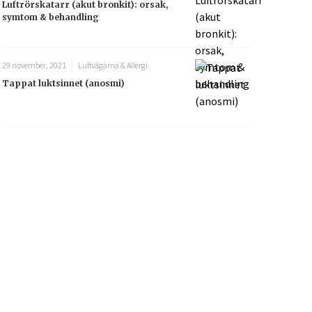
Luftrörskatarr (akut bronkit): orsak,
symtom & behandling
29 november, 2021
Luftvägarna & Allergi
Tappat luktsinnet (anosmi)