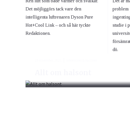
Ren luft som både värmer och svalkar.
Det är m
Det möjliggörs tack vare den
problem 
intelligenta luftrenaren Dyson Pure
ingentin
Hot+Cool Link – och så här tyckte
studie i
Redaktionen.
universit
försämrat
dö.
23 november, 2021
Infektioner & Vacciner
Allt om halsont