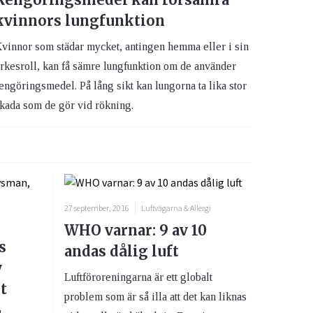
kvinnors lungfunktion
vinnor som städar mycket, antingen hemma eller i sin
rkesroll, kan få sämre lungfunktion om de använder
engöringsmedel. På lång sikt kan lungorna ta lika stor
kada som de gör vid rökning.
27 september, 2016
Luftvägarna & Allergi
WHO varnar: 9 av 10
s
andas dålig luft
y
Luftföroreningarna är ett globalt
t
problem som är så illa att det kan liknas