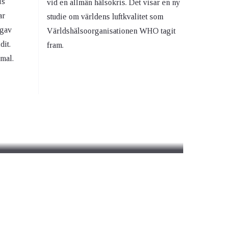
ls
vid en allmän hälsokris. Det visar en ny
ar
studie om världens luftkvalitet som
 gav
Världshälsoorganisationen WHO tagit
dit.
fram.
mal.