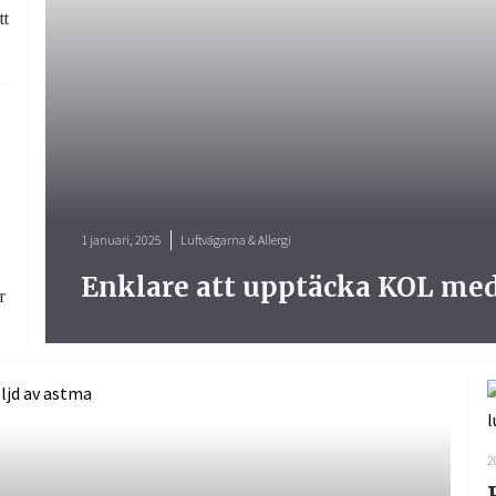
tt
1 januari, 2025
Luftvägarna & Allergi
Enklare att upptäcka KOL me
r
2