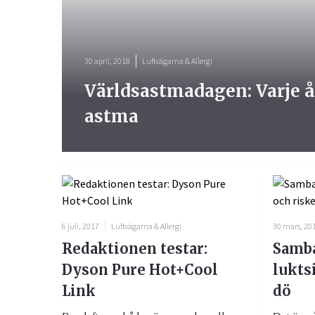
30 april, 2018
Luftvägarna & Allergi
Världsastmadagen: Varje år 
astma
6 juli, 2017
Luftvägarna & Allergi
30 mars, 20
Redaktionen testar:
Samba
Dyson Pure Hot+Cool
lukts
Link
dö