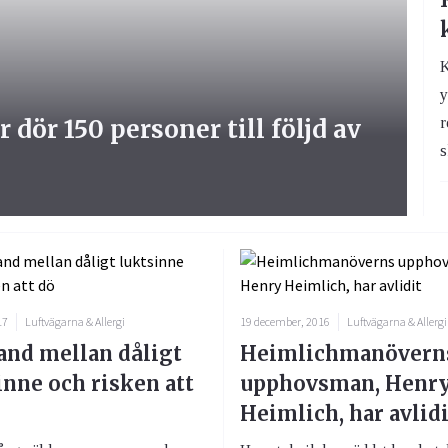
K
y
dör 150 personer till följd av
r
s
17
Luftvägarna & Allergi
19 december, 2016
Luftvägarna & Allergi
nd mellan dåligt
Heimlichmanövern
inne och risken att
upphovsman, Henr
Heimlich, har avlidi