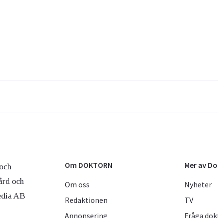
Om DOKTORN
Mer av D
och
ård och
Om oss
Nyheter
edia AB
Redaktionen
TV
Annonsering
Fråga dok