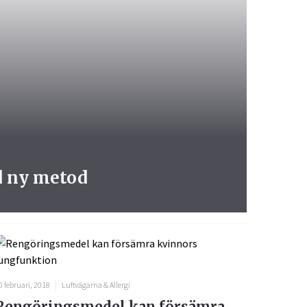
d ny metod
0 februari, 2018
Luftvägarna & Allergi
Rengöringsmedel kan försämra