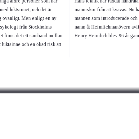
ånga äldre personer som har
Hans teknik har räddat hundrata
med luktsinnet, och det är
människor från att kvävas. Nu h
g ovanligt. Men enligt en ny
mannen som introducerade och
 psykologi från Stockholms
namn åt Heimlichmanövern avli
et finns det ett samband mellan
Henry Heimlich blev 96 år gam
 luktsinne och en ökad risk att