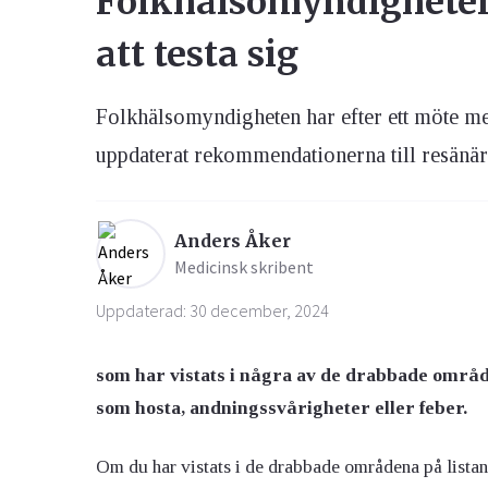
Folkhälsomyndighete
att testa sig
Ögon & Öron
Övervikt
Folkhälsomyndigheten har efter ett möte m
uppdaterat rekommendationerna till resänär
Anders Åker
Medicinsk skribent
Uppdaterad: 30 december, 2024
som har vistats i några av de drabbade om
som hosta, andningssvårigheter eller feber.
Om du har vistats i de drabbade områdena på lista