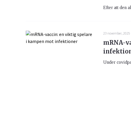
Efter att den a
23 november, 2025
mRNA-vac
infektio
Under covidpan