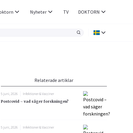
oktorn
Nyheter
TV
DOKTORN
Hjärnan & Nerver
Infektioner &
Vacciner
Hjärta & Kärl
din
e besvara
Hud & Hår
ar
n
Relaterade artiklar
Rökavvänjning
Sex & Samliv
5 juni, 2026
Infektioner & Vacciner
Rörelseapparaten
Sömn & Stress
Postcovid – vad säger forskningen?
icy.
5 juni, 2026
Infektioner & Vacciner