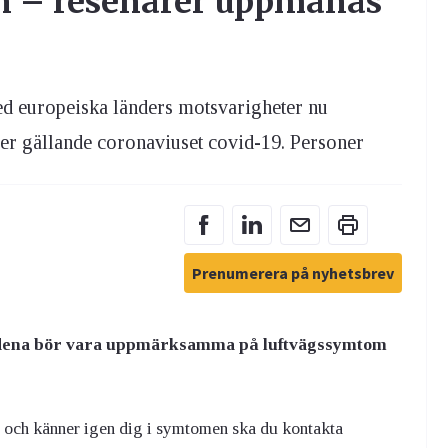
n – resenärer uppmanas
ed europeiska länders motsvarigheter nu
er gällande coronaviuset covid-19. Personer
Prenumerera på nyhetsbrev
rådena bör vara uppmärksamma på luftvägssymtom
n och känner igen dig i symtomen ska du kontakta