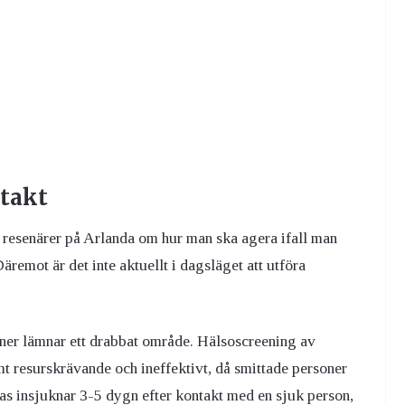
ntakt
l resenärer på Arlanda om hur man ska agera ifall man
emot är det inte aktuellt i dagsläget att utföra
soner lämnar ett drabbat område. Hälsoscreening av
t resurskrävande och ineffektivt, då smittade personer
as insjuknar 3-5 dygn efter kontakt med en sjuk person,