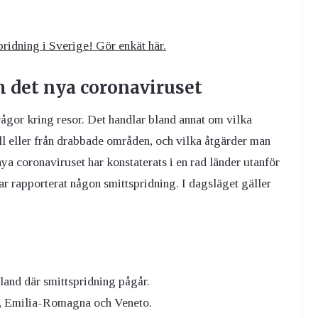
pridning i Sverige! Gör enkät här.
m det nya coronaviruset
ågor kring resor. Det handlar bland annat om vilka
ll eller från drabbade områden, och vilka åtgärder man
 nya coronaviruset har konstaterats i en rad länder utanför
r rapporterat någon smittspridning. I dagsläget gäller
tland där smittspridning pågår.
e, Emilia-Romagna och Veneto.