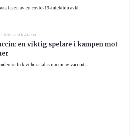
kuta fasen av en covid-19-infektion avkl...
Infektioner & Vacciner
cin: en viktig spelare i kampen mot
ner
demin fick vi höra talas om en ny vaccint...