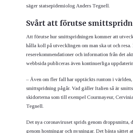
säger statsepidemiolog Anders Tegnell.
Svårt att förutse smittsprid
Att förutse hur smittspridningen kommer att utveckla
hålla koll på utvecklingen om man ska ut och resa.
reserekommendationer och information från det ak
webbsida publiceras även kontinuerliga uppdaterin
– Även om fler fall har upptäckts runtom i världen,
smittspridning pågår. Vad gäller Italien så är smit
skidorterna som till exempel Courmayeur, Cervini
Tegnell.
Det nya coronaviruset sprids genom droppsmitta, d
genom hostningar och nysningar. Det bästa sättet at